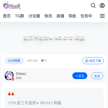
首页
TG群
讨论圈
快讯
商铺
导航
任务中心
帮助
是三不是世w NO.012 和服
0
COS图集
4月15日
前往下载
Chnci
关注
私信
站长
1570.是三不是世w NO.012 和服