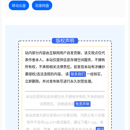
移动云盘
百度网盘
版权声明
站内部分内容由互联网用户自发贡献，该文观点仅代
表作者本人。本站仅提供信息存储空间服务，不拥有
所有权，不承担相关法律责任。如发现本站有涉嫌抄
袭侵权/违法违规的内容， 请
联系我们
一经核实，
立即删除。并对发布账号进行永久封禁处理。
本站仅提供信息存储空间,不拥有所有权,不承担相关
法律责任。详细请阅读
免责声明
本站资源大部分采用001分卷压缩，为防止有人压缩
软件不支持zip.001格式解压，建议下载7-zip，电
脑，安卓，苹果，解压教程还是不会点击进入
解压