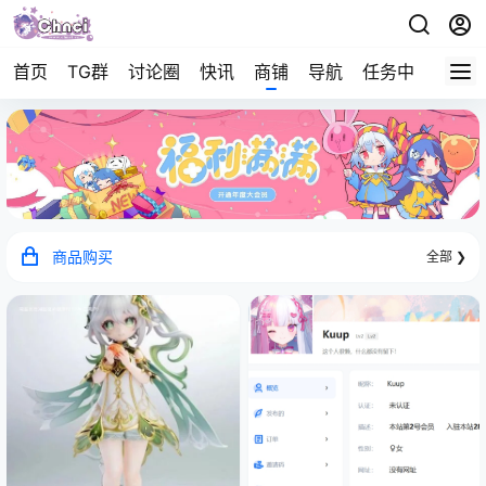
首页
TG群
讨论圈
快讯
商铺
导航
任务中心
帮助
商品购买
全部 ❯