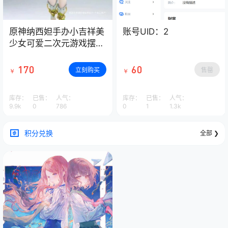
原神纳西妲手办小吉祥美
账号UID：2
少女可爱二次元游戏摆件
生日礼物动漫模型
170
60
立刻购买
售罄
￥
￥
库存：
已售：
人气：
库存：
已售：
人气：
9.9k
0
786
0
1
1.3k
积分兑换
全部 ❯