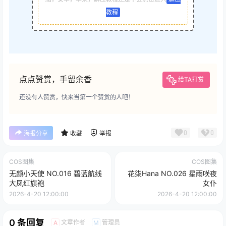
教程
点点赞赏，手留余香
给TA打赏
还没有人赞赏，快来当第一个赞赏的人吧！
0
0
海报分享
收藏
举报
COS图集
COS图集
无颜小天使 NO.016 碧蓝航线
花柒Hana NO.026 星雨咲夜
大凤红旗袍
女仆
2026-4-20 12:00:00
2026-4-20 12:00:00
0 条回复
文章作者
管理员
A
M