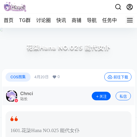
首页
TG群
讨论圈
快讯
商铺
导航
任务中心
帮助
花柒Hana NO.025 能代女仆
0
COS图集
4月20日
前往下载
Chnci
关注
私信
站长
1601.花柒Hana NO.025 能代女仆