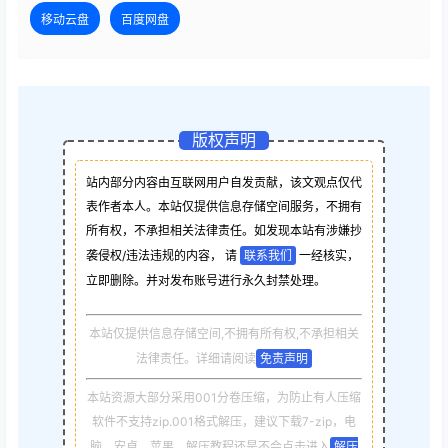
移动云盘
百度网盘
版权声明
站内部分内容由互联网用户自发贡献，该文观点仅代
表作者本人。本站仅提供信息存储空间服务，不拥有
所有权，不承担相关法律责任。如发现本站有涉嫌抄
袭侵权/违法违规的内容， 请
联系我们
一经核实，
立即删除。并对发布账号进行永久封禁处理。
本站仅提供信息存储空间,不拥有所有权,不承担相关
法律责任。详细请阅读
免责声明
本站资源大部分采用001分卷压缩，为防止有人压缩
软件不支持zip.001格式解压，建议下载7-zip，电
脑，安卓，苹果，解压教程还是不会点击进入
解压