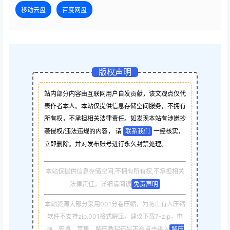
移动云盘
百度网盘
版权声明
站内部分内容由互联网用户自发贡献，该文观点仅代
表作者本人。本站仅提供信息存储空间服务，不拥有
所有权，不承担相关法律责任。如发现本站有涉嫌抄
袭侵权/违法违规的内容， 请
联系我们
一经核实，
立即删除。并对发布账号进行永久封禁处理。
本站仅提供信息存储空间,不拥有所有权,不承担相关
法律责任。详细请阅读
免责声明
本站资源大部分采用001分卷压缩，为防止有人压缩
软件不支持zip.001格式解压，建议下载7-zip，电
脑，安卓，苹果，解压教程还是不会点击进入
解压