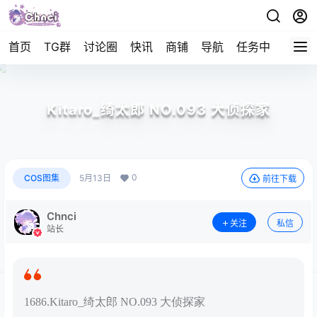
首页
TG群
讨论圈
快讯
商铺
导航
任务中心
帮助
Kitaro_绮太郎 NO.093 大侦探家
0
COS图集
5月13日
前往下载
Chnci
关注
私信
站长
1686.Kitaro_绮太郎 NO.093 大侦探家