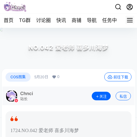
首页
TG群
讨论圈
快讯
商铺
导航
任务中心
帮助
NO.042 爱老师 喜多川海梦
0
COS图集
5月20日
前往下载
Chnci
关注
私信
站长
1724.NO.042 爱老师 喜多川海梦