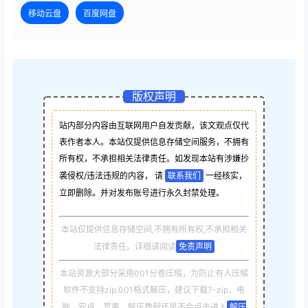
移动云盘
百度网盘
版权声明
站内部分内容由互联网用户自发贡献，该文观点仅代
表作者本人。本站仅提供信息存储空间服务，不拥有
所有权，不承担相关法律责任。如发现本站有涉嫌抄
袭侵权/违法违规的内容， 请
联系我们
一经核实，
立即删除。并对发布账号进行永久封禁处理。
本站仅提供信息存储空间,不拥有所有权,不承担相关
法律责任。详细请阅读
免责声明
本站资源大部分采用001分卷压缩，为防止有人压缩
软件不支持zip.001格式解压，建议下载7-zip，电
脑，安卓，苹果，解压教程还是不会点击进入
解压