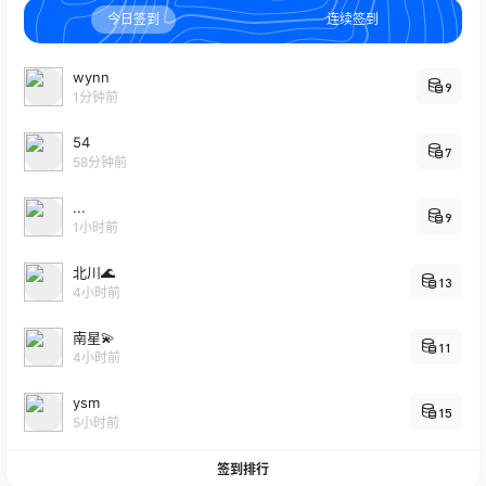
今日签到
连续签到
wynn
9
1分钟前
54
7
58分钟前
...
9
1小时前
北川🌊
13
4小时前
南星💫
11
4小时前
ysm
15
5小时前
签到排行