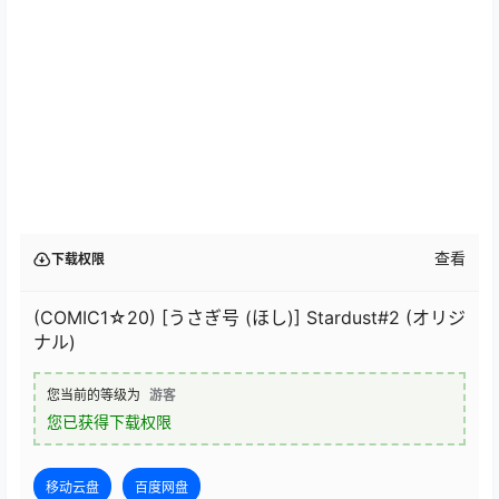
查看
下载权限
(COMIC1☆20) [うさぎ号 (ほし)] Stardust#2 (オリジ
ナル)
您当前的等级为
游客
您已获得下载权限
移动云盘
百度网盘