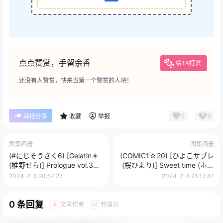
点点赞赏，手留余香
给TA打赏
还没有人赞赏，快来当第一个赞赏的人吧！
0
0
海报分享
收藏
举报
图集画册
图集画册
(#にじそうさく6) [Gelatin＊
(COMIC1☆20) [ひよこサブレ
(椎野せら)] Prologue vol.3
(桜ひより)] Sweet time (ホロ
(にじさんじ)
ライブ)
2024-2-6 20:57:27
2024-2-6 21:17:41
0 条回复
文章作者
管理员
A
M