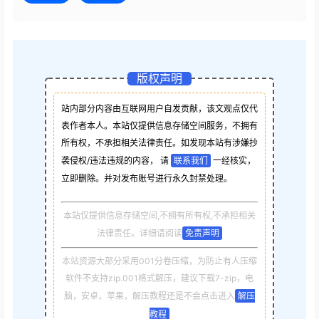
版权声明
站内部分内容由互联网用户自发贡献，该文观点仅代
表作者本人。本站仅提供信息存储空间服务，不拥有
所有权，不承担相关法律责任。如发现本站有涉嫌抄
袭侵权/违法违规的内容， 请
联系我们
一经核实，
立即删除。并对发布账号进行永久封禁处理。
本站仅提供信息存储空间,不拥有所有权,不承担相关
法律责任。详细请阅读
免责声明
本站资源大部分采用001分卷压缩，为防止有人压缩
软件不支持zip.001格式解压，建议下载7-zip，电
脑，安卓，苹果，解压教程还是不会点击进入
解压
教程