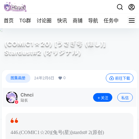
首页
TG群
讨论圈
快讯
商铺
导航
任务中心
帮助
(COMIC1☆20) [うさぎ号 (ほし)]
Stardust#2 (オリジナル)
0
图集画册
24年2月6日
前往下载
Chnci
关注
私信
站长
446.(COMIC1☆20)[兔号(星)]stardst# 2(原创)