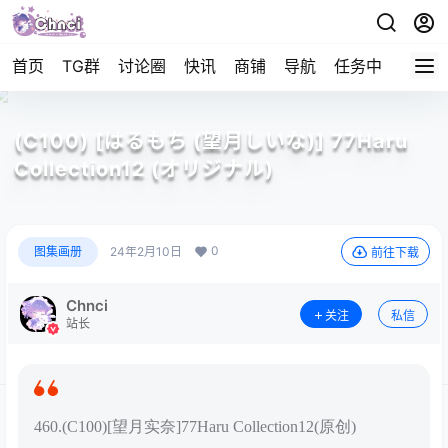
首页
TG群
讨论圈
快讯
商铺
导航
任务中心
帮助
(C100) [はるもち (望月しいな)] 77Haru
Collection12 (オリジナル)
0
图集画册
24年2月10日
前往下载
Chnci
关注
私信
站长
460.(C100)[望月实奈]77Haru Collection12(原创)