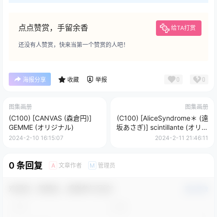
点点赞赏，手留余香
给TA打赏
还没有人赞赏，快来当第一个赞赏的人吧！
0
0
海报分享
收藏
举报
图集画册
图集画册
(C100) [CANVAS (森倉円)]
(C100) [AliceSyndrome＊ (遠
GEMME (オリジナル)
坂あさぎ)] scintillante (オリジ
ナル)
2024-2-10 16:15:07
2024-2-11 21:46:11
0 条回复
文章作者
管理员
A
M
欢迎您，新朋友，感谢参与互动！
确认修改