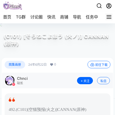
首页
TG群
讨论圈
快讯
商铺
导航
任务中心
帮助
(C101) [そらねこよほう (火ノ)] CANNAN
(原神)
0
图集画册
24年6月22日
前往下载
Chnci
关注
私信
站长
492.(C101)[空猫预报(火之)]CANNAN(原神)