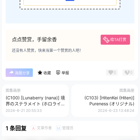
点点赞赏，手留余香
给TA打赏
还没有人赞赏，快来当第一个赞赏的人吧！
0
0
海报分享
收藏
举报
图集画册
图集画册
(C100) [Lunaberry (nana)] 境
(C103) [HitenKei (Hiten)]
界のステラメイト (ホロライ
Pureness (オリジナル)
ブ)
2024-6-21 20:55:33
2024-6-23 13:48:24
1 条回复
文章作者
管理员
A
M