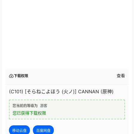
查看
下载权限
(C101) [そらねこよほう (火ノ)] CANNAN (原神)
您当前的等级为
游客
您已获得下载权限
移动云盘
百度网盘