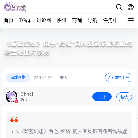
首页
TG群
讨论圈
快讯
商铺
导航
任务中心
帮助
《碧蓝幻想》角色”姬塔”同人图集原画插画线
稿壁纸图片素材
0
游戏图集
24年6月27日
前往下载
Chnci
关注
私信
站长
514.《碧蓝幻想》角色”姬塔”同人图集原画插画线稿壁