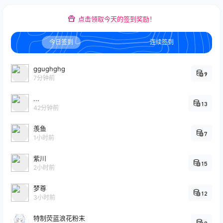
点击领取今天的签到奖励！
今日签到
连续签到
ggughghg
9
7分钟前
...
13
42分钟前
羡鱼
7
1小时前
紫川
15
2小时前
梦尊
12
3小时前
特制荧蓝浪花粉末