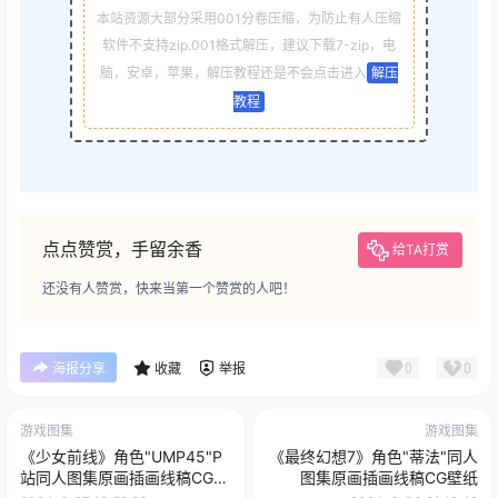
本站资源大部分采用001分卷压缩，为防止有人压缩
软件不支持zip.001格式解压，建议下载7-zip，电
脑，安卓，苹果，解压教程还是不会点击进入
解压
教程
点点赞赏，手留余香
给TA打赏
还没有人赞赏，快来当第一个赞赏的人吧！
0
0
海报分享
收藏
举报
游戏图集
游戏图集
《少女前线》角色"UMP45"P
《最终幻想7》角色"蒂法"同人
站同人图集原画插画线稿CG壁
图集原画插画线稿CG壁纸