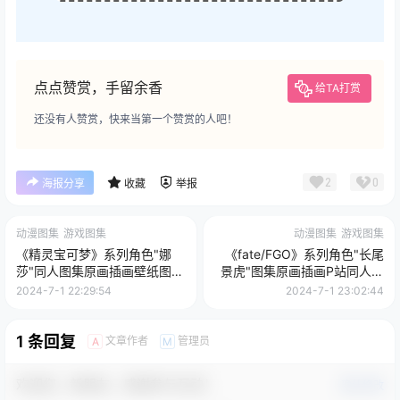
点点赞赏，手留余香
给TA打赏
还没有人赞赏，快来当第一个赞赏的人吧！
2
0
海报分享
收藏
举报
动漫图集
游戏图集
动漫图集
游戏图集
《精灵宝可梦》系列角色"娜
《fate/FGO》系列角色"长尾
莎"同人图集原画插画壁纸图片
景虎"图集原画插画P站同人图
素材
片素材
2024-7-1 22:29:54
2024-7-1 23:02:44
1 条回复
文章作者
管理员
A
M
欢迎您，新朋友，感谢参与互动！
确认修改