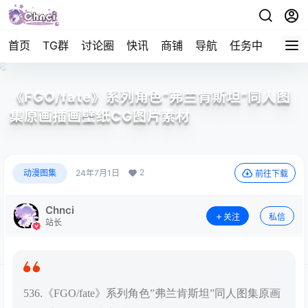
首页
TG群
讨论圈
快讯
商铺
导航
任务中心
帮助
《FGO/fate》系列角色”弗兰肯斯坦”同人图
集原画插画壁纸CG图片素材
2
动漫图集
24年7月1日
前往下载
Chnci
关注
私信
站长
536.《FGO/fate》系列角色”弗兰肯斯坦”同人图集原画