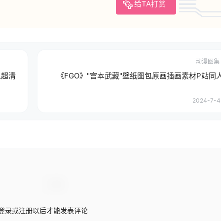
给TA打赏
动漫图集
人超清
《FGO》"宫本武藏"壁纸图包原画插画素材P站同
2024-7-4 
登录或注册以后才能发表评论