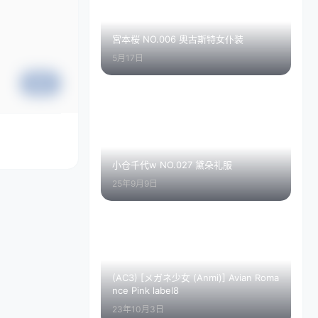
宮本桜 NO.006 奥古斯特女仆装
5月17日
提交
小仓千代w NO.027 黛朵礼服
25年9月9日
(AC3) [メガネ少女 (Anmi)] Avian Roma
nce Pink label8
23年10月3日