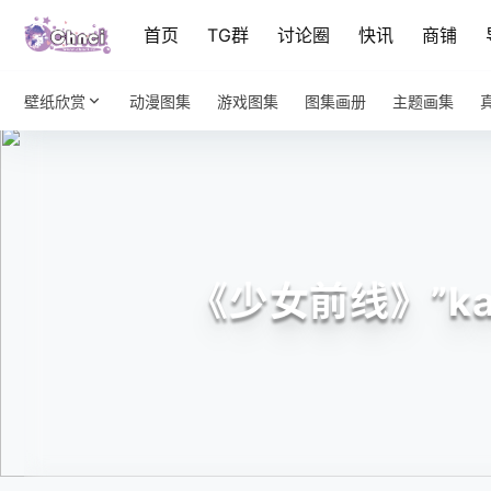
首页
TG群
讨论圈
快讯
商铺
壁纸欣赏
动漫图集
游戏图集
图集画册
主题画集
《少女前线》”k