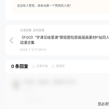
还没有人赞赏，快来当第一个赞赏的人吧！
动漫图集
游戏图集
《FGO》"宇津见绘里濑"壁纸图包原画插画素材P站同
动漫合集
2024-7-4 17:26:14
0 条回复
文章作者
管理员
A
M
欢迎您，新朋友，感谢参与互动！
您必须