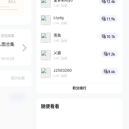
爱萝莉哟yo
12.4k
共0人
Lv6
Lv6
Ltydg
11.9k
Lv4
Lv4
羡鱼
游戏图集
10.1k
Lv6
Lv6
人图合集
乂酱
9.2k
Lv6
Lv6
18:10:05
z2563260
8.6k
Lv5
Lv5
提示标题
积分排行
确认修改
随便看看