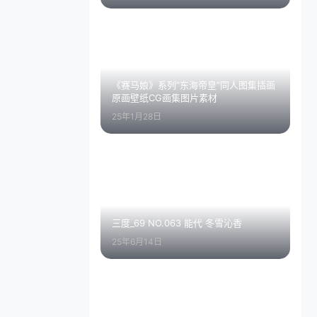
《赛马娘》系列”东海帝皇”同人图集插画
原画壁纸CG画集图片素材
25年1月28日
三度_69 NO.063 能代 冬雪沁香
25年6月14日