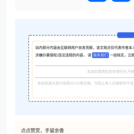
站内部分内容由互联网用户自发贡献，该文观点仅代表作者本
涉嫌抄袭侵权/违法违规的内容， 请
联系我们
一经核实，立
本站仅提供信息存储空间,不
本站资源大部分采用001分卷压缩，为防止有人压缩软件不支持
点点赞赏，手留余香