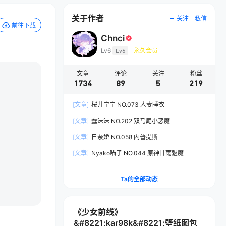
关于作者
关注
私信
前往下载
Chnci
Lv6
Lv6
永久会员
文章
评论
关注
粉丝
1734
89
5
219
[文章]
桜井宁宁 NO.073 人妻睡衣
[文章]
蠢沫沫 NO.202 双马尾小恶魔
[文章]
日奈娇 NO.058 内普提斯
[文章]
Nyako喵子 NO.044 原神甘雨魅魔
Ta的全部动态
《少女前线》
&#8221;kar98k&#8221;壁纸图包