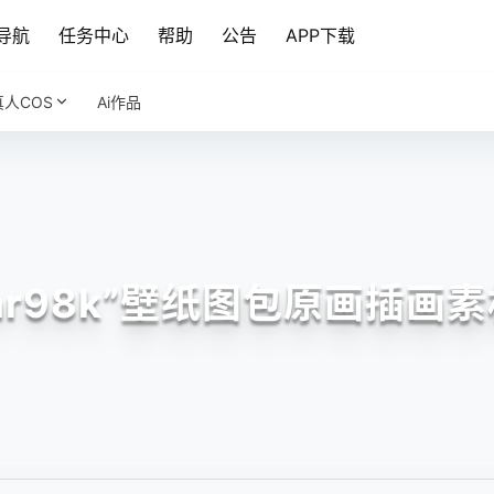
导航
任务中心
帮助
公告
APP下载
真人COS
Ai作品
ar98k”壁纸图包原画插画