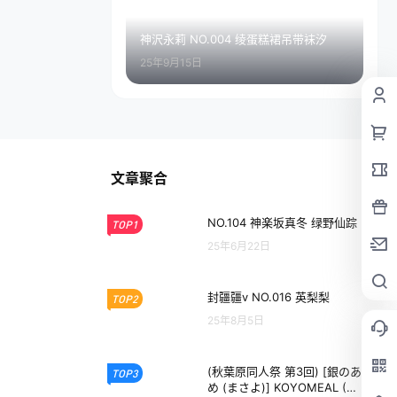
神沢永莉 NO.004 绫蛋糕裙吊带袜汐
25年9月15日
文章聚合
NO.104 神楽坂真冬 绿野仙踪
TOP1
25年6月22日
封疆疆v NO.016 英梨梨
TOP2
25年8月5日
(秋葉原同人祭 第3回) [銀のあ
TOP3
め (まさよ)] KOYOMEAL (オ