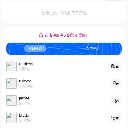
暂无讨论，说说你的看法吧
点击领取今天的签到奖励！
今日签到
连续签到
endless
10
18秒前
rubyzc
5
57分钟前
jiaoae
9
2小时前
Ltydg
10
3小时前