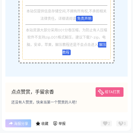
本站仅提供信息存储空间,不拥有所有权,不承担相关
法律责任。详细请阅读
免责声明
本站资源大部分采用001分卷压缩，为防止有人压缩
软件不支持zip.001格式解压，建议下载7-zip，电
脑，安卓，苹果，解压教程还是不会点击进入
解压
教程
点点赞赏，手留余香
给TA打赏
还没有人赞赏，快来当第一个赞赏的人吧！
2
0
海报分享
收藏
举报