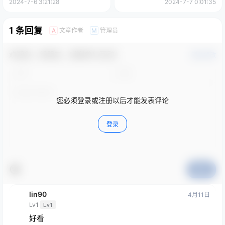
画图片素材
站图片素材美术资料
2024-7-6 3:21:28
2024-7-7 0:01:35
1 条回复
文章作者
管理员
A
M
欢迎您，新朋友，感谢参与互动！
确认修改
您必须登录或注册以后才能发表评论
登录
提交
lin90
4月11日
Lv1
Lv1
好看