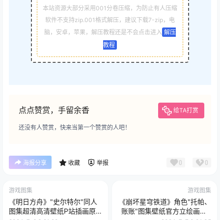
本站资源大部分采用001分卷压缩，为防止有人压缩
软件不支持zip.001格式解压，建议下载7-zip，电
脑，安卓，苹果，解压教程还是不会点击进入
解压
教程
点点赞赏，手留余香
给TA打赏
还没有人赞赏，快来当第一个赞赏的人吧！
0
0
海报分享
收藏
举报
游戏图集
游戏图集
《明日方舟》"史尔特尔"同人
《崩坏星穹铁道》角色"托帕、
图集超清高清壁纸P站插画原
账账"图集壁纸官方立绘画册P