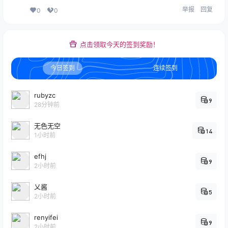
举报
回复
0
0
点击领取今天的签到奖励！
今日签到
连续签到
rubyzc
9
28分钟前
无色无空
14
1小时前
efhj
9
2小时前
乂酱
5
2小时前
renyifei
9
2小时前