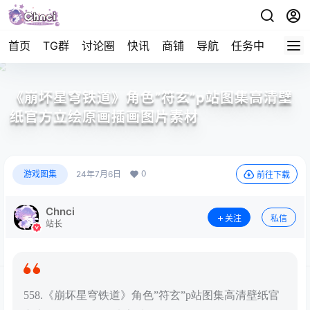
首页
TG群
讨论圈
快讯
商铺
导航
任务中心
帮助
《崩坏星穹铁道》角色”符玄”p站图集高清壁
纸官方立绘原画插画图片素材
0
游戏图集
24年7月6日
前往下载
Chnci
关注
私信
站长
558.《崩坏星穹铁道》角色”符玄”p站图集高清壁纸官