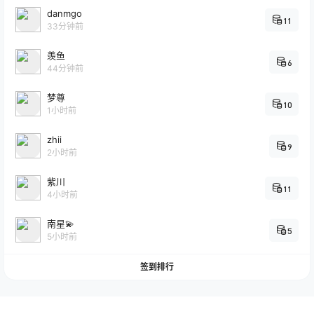
danmgo
11
33分钟前
羡鱼
6
44分钟前
梦尊
10
1小时前
zhii
9
2小时前
紫川
11
4小时前
南星💫
5
5小时前
签到排行