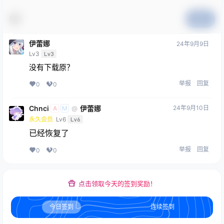
提交
伊蕾娜
24年9月9日
Lv3
Lv3
没有下载原？
举报
回复
0
0
Chnci
伊蕾娜
24年9月10日
@
A
M
永久会员
Lv6
Lv6
已经恢复了
举报
回复
0
0
点击领取今天的签到奖励！
今日签到
连续签到