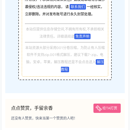
袭侵权/违法违规的内容， 请
联系我们
一经核实，
立即删除。并对发布账号进行永久封禁处理。
本站仅提供信息存储空间,不拥有所有权,不承担相关
法律责任。详细请阅读
免责声明
本站资源大部分采用001分卷压缩，为防止有人压缩
软件不支持zip.001格式解压，建议下载7-zip，电
脑，安卓，苹果，解压教程还是不会点击进入
解压
教程
点点赞赏，手留余香
给TA打赏
还没有人赞赏，快来当第一个赞赏的人吧！