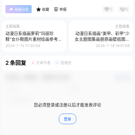
1
0
海报分享
收藏
举报
主题画集
主题画集
动漫日系插画萝莉"玛丽珍
动漫日系插画"美甲、彩甲"少
鞋"女仆鞋图片素材绘画参考
女主题图集画册原画壁纸图片
美术设计资料
素材美术资料
2024-7-15 17:30:09
2024-7-16 19:51:09
2 条回复
文章作者
管理员
A
M
欢迎您，新朋友，感谢参与互动！
确认修改
您必须登录或注册以后才能发表评论
登录