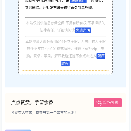
袭侵权/违法违规的内容， 请
联系我们
一经核实，
立即删除。并对发布账号进行永久封禁处理。
本站仅提供信息存储空间,不拥有所有权,不承担相关
法律责任。详细请阅读
免责声明
本站资源大部分采用001分卷压缩，为防止有人压缩
软件不支持zip.001格式解压，建议下载7-zip，电
脑，安卓，苹果，解压教程还是不会点击进入
解压
教程
点点赞赏，手留余香
给TA打赏
还没有人赞赏，快来当第一个赞赏的人吧！