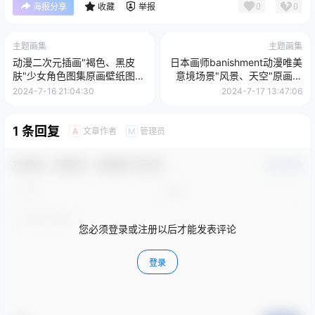
0
0
海报分享
收藏
举报
主题画集
主题画集
动漫二次元插画"褐色、黑皮
日本画师banishment动漫唯美
肤"少女角色图集原画壁纸图片
意境场景"风景、天空"原画壁
素材美术资料
纸图片素材
2024-7-16 21:04:30
2024-7-17 13:47:06
1 条回复
文章作者
管理员
A
M
欢迎您，新朋友，感谢参与互动！
确认修改
您必须登录或注册以后才能发表评论
登录