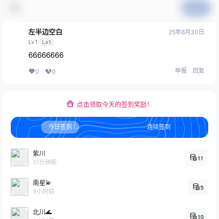
提交
左半边空白
25年6月30日
Lv1
Lv1
66666666
举报
回复
0
0
点击领取今天的签到奖励！
今日签到
连续签到
紫川
11
51分钟前
南星💫
5
3小时前
北川🌊
10