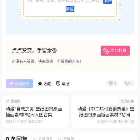
脑，安卓，苹果，解压教程还是不会点击进入
解压
教程
点点赞赏，手留余香
给TA打赏
还没有人赞赏，快来当第一个赞赏的人吧！
0
0
海报分享
收藏
举报
动漫图集
动漫图集
动漫"食戟之灵"壁纸图包原画
动漫《中二病也要谈恋爱》壁
插画素材P站同人图合集
纸图包原画插画素材P站同人
图合集
2024-7-30 16:00:00
2024-7-30 16:00:00
0 条回复
文章作者
管理员
A
M