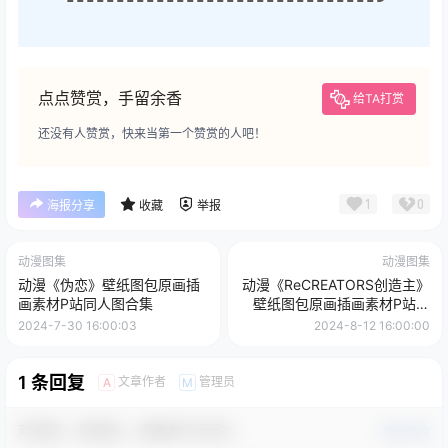
点点赞赏，手留余香
给TA打赏
还没有人赞赏，快来当第一个赞赏的人吧！
1
0
海报分享
收藏
举报
动漫图集
动漫图集
动漫《伪恋》壁纸图包原画插
动漫《ReCREATORS创造主》
画素材P站同人图合集
壁纸图包原画插画素材P站同
人图合集
2024-7-30 16:00:03
2024-8-12 16:00:00
1 条回复
文章作者
管理员
A
M
欢迎您，新朋友，感谢参与互动！
确认修改