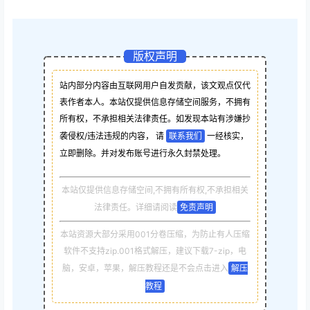
版权声明
站内部分内容由互联网用户自发贡献，该文观点仅代
表作者本人。本站仅提供信息存储空间服务，不拥有
所有权，不承担相关法律责任。如发现本站有涉嫌抄
袭侵权/违法违规的内容， 请
联系我们
一经核实，
立即删除。并对发布账号进行永久封禁处理。
本站仅提供信息存储空间,不拥有所有权,不承担相关
法律责任。详细请阅读
免责声明
本站资源大部分采用001分卷压缩，为防止有人压缩
软件不支持zip.001格式解压，建议下载7-zip，电
脑，安卓，苹果，解压教程还是不会点击进入
解压
教程