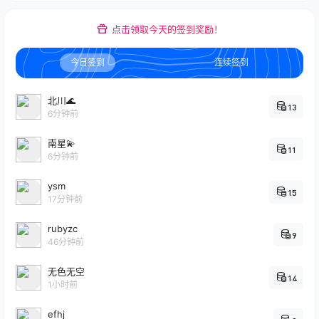
点击领取今天的签到奖励！
今日签到
连续签到
北川🌊
13
6分钟前
南星💫
11
6分钟前
ysm
15
17分钟前
rubyzc
9
46分钟前
无色无空
14
1小时前
efhj