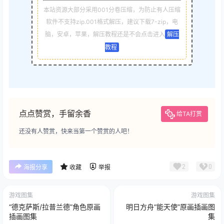
本站资源大部分采用001分卷压缩，为防止有人压缩
软件不支持zip.001格式解压，建议下载7-zip，电
脑，安卓，苹果，解压教程还是不会点击进入
解压
教程
点点赞赏，手留余香
给TA打赏
还没有人赞赏，快来当第一个赞赏的人吧！
2
0
海报分享
收藏
举报
游戏图集
游戏图集
“德克萨斯/拉普兰德”角色原画
明日方舟“能天使”原画插画图
插画图集
集