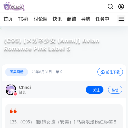
首页
TG群
讨论圈
快讯
商铺
导航
任务中心
帮助
(C95) [メガネ少女 (Anmi)] Avian
Romance Pink Label 5
0
图集画册
23年8月31日
前往下载
Chnci
关注
私信
站长
135.（C95） [眼镜女孩（安美）] 鸟类浪漫粉红标签 5