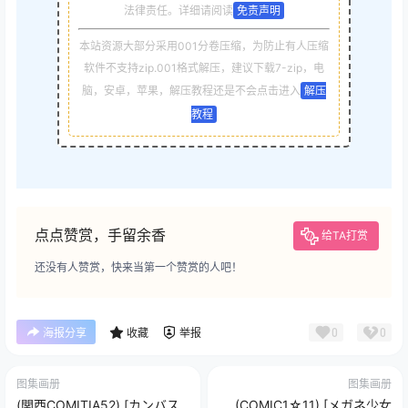
法律责任。详细请阅读
免责声明
本站资源大部分采用001分卷压缩，为防止有人压缩
软件不支持zip.001格式解压，建议下载7-zip，电
脑，安卓，苹果，解压教程还是不会点击进入
解压
教程
点点赞赏，手留余香
给TA打赏
还没有人赞赏，快来当第一个赞赏的人吧！
0
0
海报分享
收藏
举报
图集画册
图集画册
(関西COMITIA52) [カンバス
(COMIC1☆11) [メガネ少女