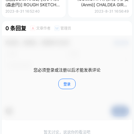
(森倉円)] ROUGH SKETCH
(Anmi)] CHALDEA GIRLS
GIRLS
COLLECTION (FateGrand
2023-8-31 16:52:40
2023-8-31 16:56:49
Order)
0 条回复
文章作者
管理员
A
M
欢迎您，新朋友，感谢参与互动！
确认修改
您必须登录或注册以后才能发表评论
登录
提交
暂无讨论，说说你的看法吧