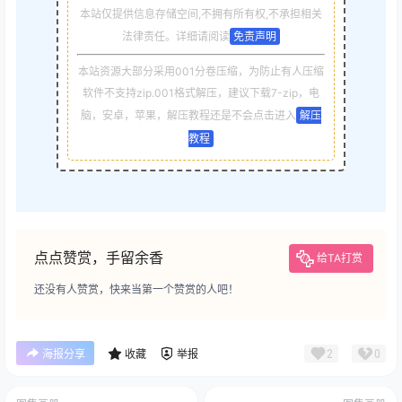
本站仅提供信息存储空间,不拥有所有权,不承担相关
法律责任。详细请阅读
免责声明
本站资源大部分采用001分卷压缩，为防止有人压缩
软件不支持zip.001格式解压，建议下载7-zip，电
脑，安卓，苹果，解压教程还是不会点击进入
解压
教程
点点赞赏，手留余香
给TA打赏
还没有人赞赏，快来当第一个赞赏的人吧！
2
0
海报分享
收藏
举报