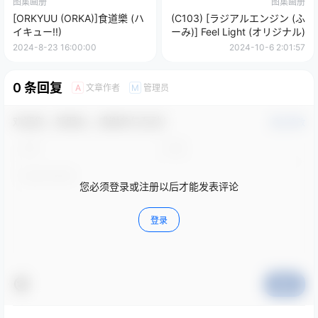
图集画册
图集画册
[ORKYUU (ORKA)]食道樂 (ハ
(C103) [ラジアルエンジン (ふ
イキュー!!)
ーみ)] Feel Light (オリジナル)
2024-8-23 16:00:00
2024-10-6 2:01:57
0 条回复
文章作者
管理员
A
M
欢迎您，新朋友，感谢参与互动！
确认修改
您必须登录或注册以后才能发表评论
登录
提交