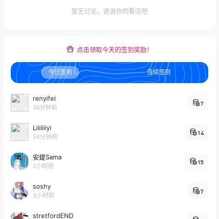
暂无讨论，说说你的看法吧
点击领取今天的签到奖励！
今日签到
连续签到
renyifei
7
26分钟前
Liiiiiiiyi
14
54分钟前
安媞Sama
15
2小时前
soshy
7
3小时前
stretfordEND