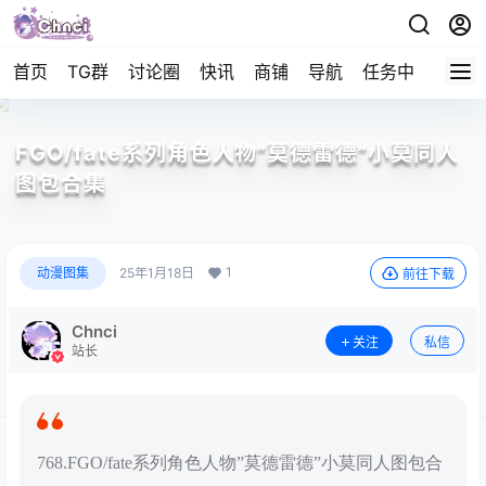
首页
TG群
讨论圈
快讯
商铺
导航
任务中心
帮助
FGO/fate系列角色人物”莫德雷德”小莫同人
图包合集
1
动漫图集
25年1月18日
前往下载
Chnci
关注
私信
站长
768.FGO/fate系列角色人物”莫德雷德”小莫同人图包合