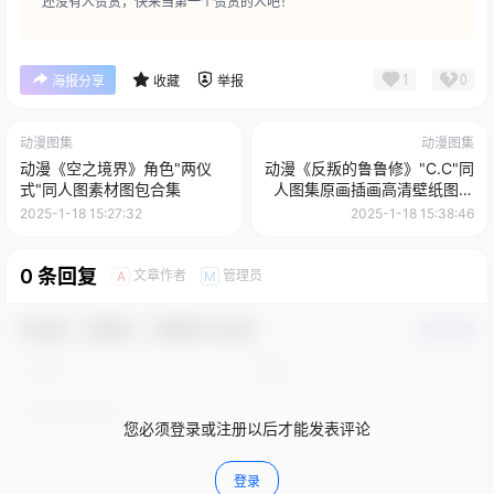
还没有人赞赏，快来当第一个赞赏的人吧！
1
0
海报分享
收藏
举报
动漫图集
动漫图集
动漫《空之境界》角色"两仪
动漫《反叛的鲁鲁修》"C.C"同
式"同人图素材图包合集
人图集原画插画高清壁纸图片
素材合集下载
2025-1-18 15:27:32
2025-1-18 15:38:46
0 条回复
文章作者
管理员
A
M
欢迎您，新朋友，感谢参与互动！
确认修改
您必须登录或注册以后才能发表评论
登录