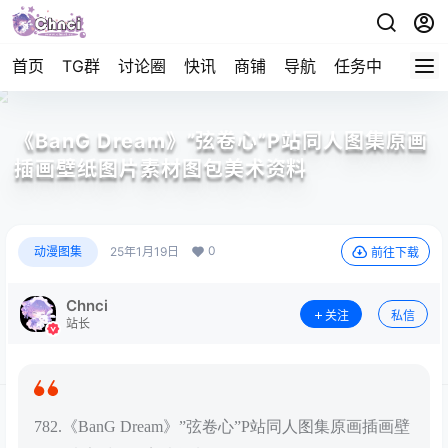
首页
TG群
讨论圈
快讯
商铺
导航
任务中心
帮助
《BanG Dream》”弦卷心”P站同人图集原画
插画壁纸图片素材图包美术资料
0
动漫图集
25年1月19日
前往下载
Chnci
关注
私信
站长
782.《BanG Dream》”弦卷心”P站同人图集原画插画壁