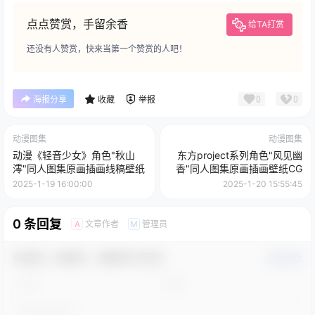
点点赞赏，手留余香
给TA打赏
还没有人赞赏，快来当第一个赞赏的人吧！
0
0
海报分享
收藏
举报
动漫图集
动漫图集
动漫《轻音少女》角色"秋山
东方project系列角色"风见幽
澪"同人图集原画插画线稿壁纸
香"同人图集原画插画壁纸CG
2025-1-19 16:00:00
2025-1-20 15:55:45
0 条回复
文章作者
管理员
A
M
欢迎您，新朋友，感谢参与互动！
确认修改