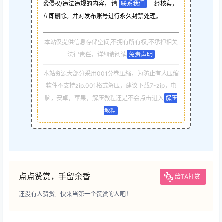
袭侵权/违法违规的内容， 请
联系我们
一经核实，
立即删除。并对发布账号进行永久封禁处理。
本站仅提供信息存储空间,不拥有所有权,不承担相关
法律责任。详细请阅读
免责声明
本站资源大部分采用001分卷压缩，为防止有人压缩
软件不支持zip.001格式解压，建议下载7-zip，电
脑，安卓，苹果，解压教程还是不会点击进入
解压
教程
点点赞赏，手留余香
给TA打赏
还没有人赞赏，快来当第一个赞赏的人吧！