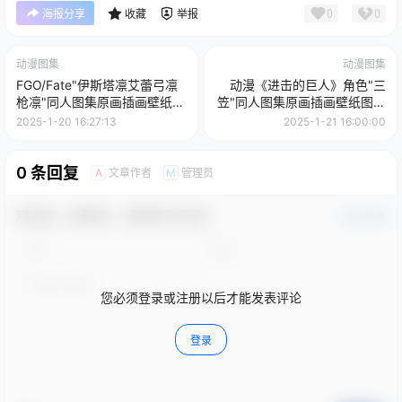
0
0
海报分享
收藏
举报
动漫图集
动漫图集
FGO/Fate"伊斯塔凛艾蕾弓凛
动漫《进击的巨人》角色"三
枪凛"同人图集原画插画壁纸美
笠"同人图集原画插画壁纸图片
术图片素材
素材美术资料
2025-1-20 16:27:13
2025-1-21 16:00:00
0 条回复
文章作者
管理员
A
M
欢迎您，新朋友，感谢参与互动！
确认修改
您必须登录或注册以后才能发表评论
登录