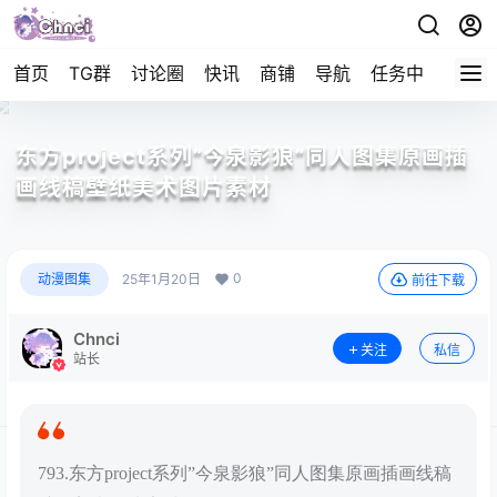
首页
TG群
讨论圈
快讯
商铺
导航
任务中心
帮助
东方project系列”今泉影狼”同人图集原画插
画线稿壁纸美术图片素材
0
动漫图集
25年1月20日
前往下载
Chnci
关注
私信
站长
793.东方project系列”今泉影狼”同人图集原画插画线稿