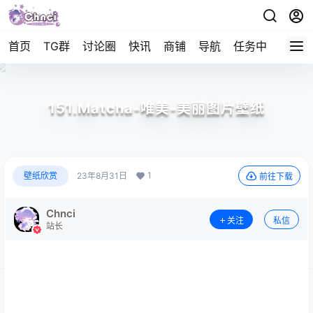
首页
TG群
讨论圈
快讯
商铺
导航
任务中心
帮助
151.Matcha-唯美-美丽图片壁纸
1
壁纸欣赏
23年8月31日
前往下载
Chnci
关注
私信
站长