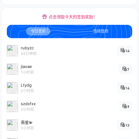
点击领取今天的签到奖励！
今日签到
连续签到
rubyzc
14
54分钟前
jiaoae
7
1小时前
Ltydg
14
2小时前
szdxfxx
9
2小时前
南星💫
13
2小时前