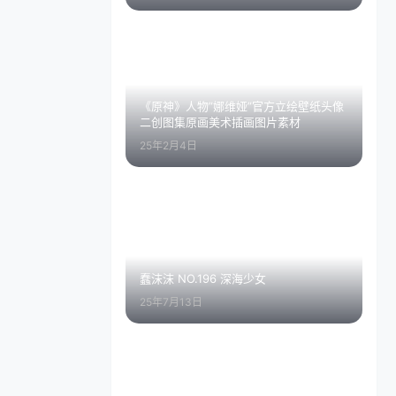
《原神》人物”娜维娅”官方立绘壁纸头像
二创图集原画美术插画图片素材
25年2月4日
蠢沫沫 NO.196 深海少女
25年7月13日