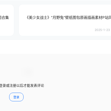
图合集
《美少女战士》"月野兔"壁纸图包原画插画素材P站
2025-1-23 
登录或注册以后才能发表评论
登录