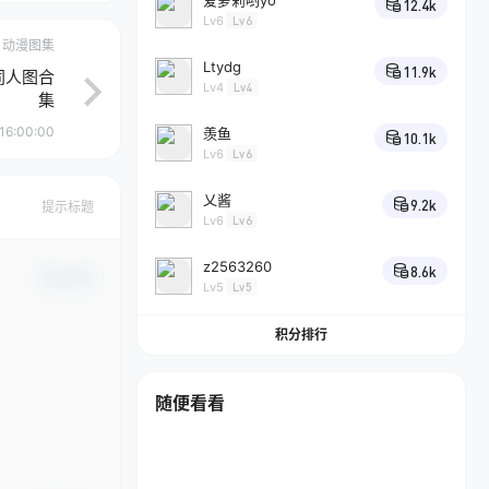
爱萝莉哟yo
12.4k
Lv6
Lv6
动漫图集
Ltydg
11.9k
同人图合
Lv4
Lv4
集
16:00:00
羡鱼
10.1k
Lv6
Lv6
乂酱
9.2k
提示标题
Lv6
Lv6
z2563260
8.6k
确认修改
Lv5
Lv5
积分排行
随便看看