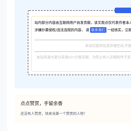
站内部分内容由互联网用户自发贡献，该文观点仅代表作者本
涉嫌抄袭侵权/违法违规的内容， 请
联系我们
一经核实，立
本站仅提供信息存储空间,不
本站资源大部分采用001分卷压缩，为防止有人压缩软件不支持
点点赞赏，手留余香
还没有人赞赏，快来当第一个赞赏的人吧！