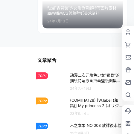
动漫”露背装”少女角色背部特写图片素材
原画插画CG线稿壁纸美术资料
24年7月13日
文章聚合
动漫二次元角色少女”锁骨”的
TOP1
描绘特写原画插画壁纸图集美
术图片素材
24年7月19日
(COMITIA128) [W.label (和
TOP2
錆)] My princess 2 (オリジナ
ル)
23年9月4日
木之本果 NO.008 放課後水着
TOP3
25年9月6日