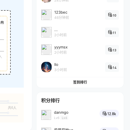
29分钟前
123bec
10
46分钟前
站有
...
11
2小时前
yyymsx
13
2小时前
入
llo
14
3小时前
签到排行
积分排行
共0人
danmgo
12.8k
Lv6
Lv6