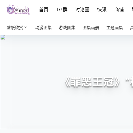
首页
TG群
讨论圈
快讯
商铺
壁纸欣赏
动漫图集
游戏图集
图集画册
主题画集
《罪恶王冠》”