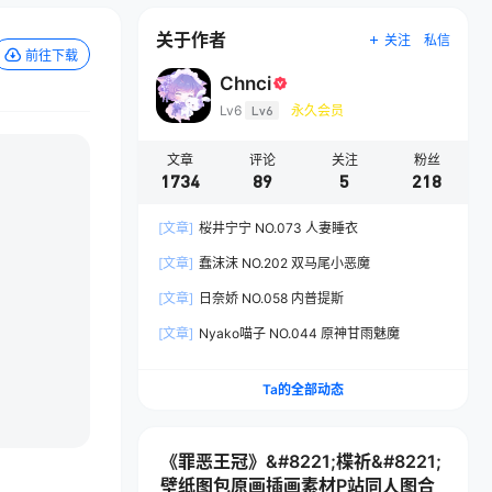
关于作者
关注
私信
前往下载
Chnci
Lv6
Lv6
永久会员
文章
评论
关注
粉丝
1734
89
5
218
[文章]
桜井宁宁 NO.073 人妻睡衣
[文章]
蠢沫沫 NO.202 双马尾小恶魔
[文章]
日奈娇 NO.058 内普提斯
[文章]
Nyako喵子 NO.044 原神甘雨魅魔
Ta的全部动态
《罪恶王冠》&#8221;楪祈&#8221;
壁纸图包原画插画素材P站同人图合