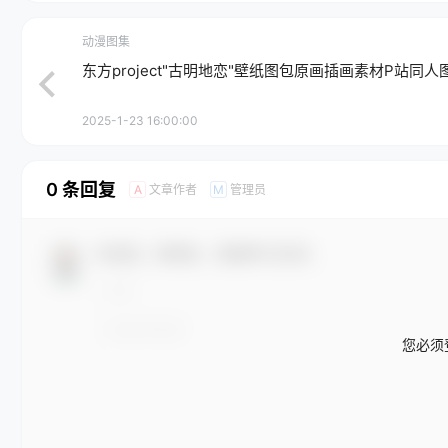
动漫图集
东方project"古明地恋"壁纸图包原画插画素材P站同人
2025-1-23 16:00:00
0 条回复
文章作者
管理员
A
M
欢迎您，新朋友，感谢参与互动！
您必须