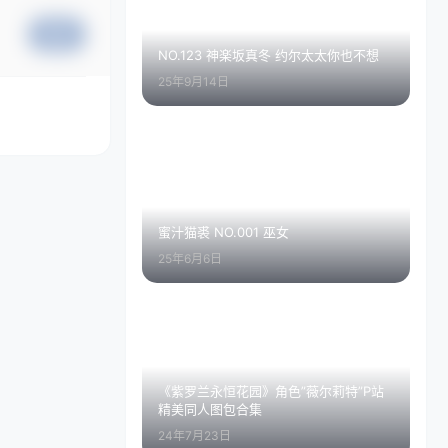
提交
NO.123 神楽坂真冬 约尔太太你也不想
25年9月14日
蜜汁猫裘 NO.001 巫女
25年6月6日
《紫罗兰永恒花园》角色”薇尔莉特”P站
精美同人图包合集
24年7月23日