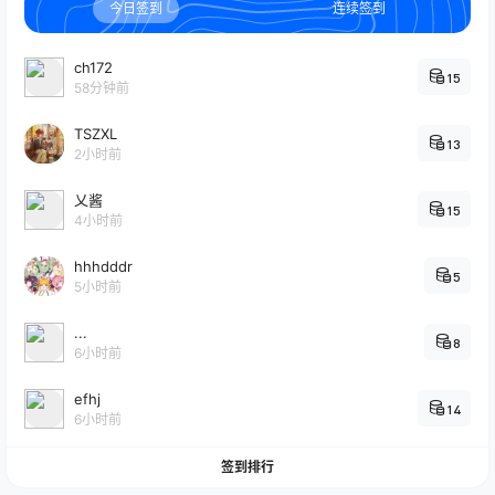
今日签到
连续签到
ch172
15
58分钟前
TSZXL
13
2小时前
乂酱
15
4小时前
hhhdddr
5
5小时前
...
8
6小时前
efhj
14
6小时前
签到排行