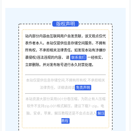
版权声明
站内部分内容由互联网用户自发贡献，该文观点仅代
表作者本人。本站仅提供信息存储空间服务，不拥有
所有权，不承担相关法律责任。如发现本站有涉嫌抄
袭侵权/违法违规的内容， 请
联系我们
一经核实，
立即删除。并对发布账号进行永久封禁处理。
本站仅提供信息存储空间,不拥有所有权,不承担相关
法律责任。详细请阅读
免责声明
本站资源大部分采用001分卷压缩，为防止有人压缩
软件不支持zip.001格式解压，建议下载7-zip，电
脑，安卓，苹果，解压教程还是不会点击进入
解压
教程