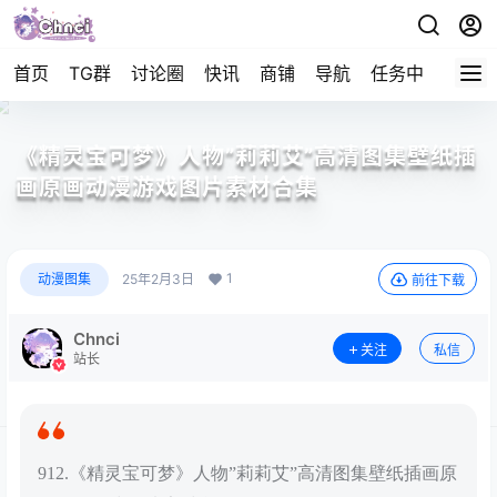
首页
TG群
讨论圈
快讯
商铺
导航
任务中心
帮助
《精灵宝可梦》人物”莉莉艾”高清图集壁纸插
画原画动漫游戏图片素材合集
1
动漫图集
25年2月3日
前往下载
Chnci
关注
私信
站长
912.《精灵宝可梦》人物”莉莉艾”高清图集壁纸插画原