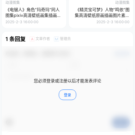
动漫图集
动漫图集
《电锯人》角色"玛奇玛"同人
《精灵宝可梦》人物"鸣依"图
图集pixiv高清壁纸画集插画相
集高清壁纸原画插画图片素材
关图片素材
美术绘画资料集
2025-2-3 16:00:00
2025-2-3 16:00:00
1 条回复
文章作者
管理员
A
M
欢迎您，新朋友，感谢参与互动！
确认修改
您必须登录或注册以后才能发表评论
登录
提交