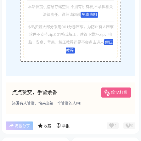
本站仅提供信息存储空间,不拥有所有权,不承担相关
法律责任。详细请阅读
免责声明
本站资源大部分采用001分卷压缩，为防止有人压缩
软件不支持zip.001格式解压，建议下载7-zip，电
脑，安卓，苹果，解压教程还是不会点击进入
解压
教程
点点赞赏，手留余香
给TA打赏
还没有人赞赏，快来当第一个赞赏的人吧！
1
0
海报分享
收藏
举报