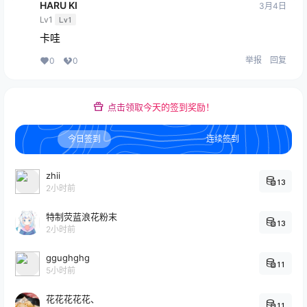
HARU KI
3月4日
Lv1
Lv1
卡哇
举报
回复
0
0
点击领取今天的签到奖励！
今日签到
连续签到
zhii
13
2小时前
特制荧蓝浪花粉末
13
2小时前
ggughghg
11
5小时前
花花花花花、
11