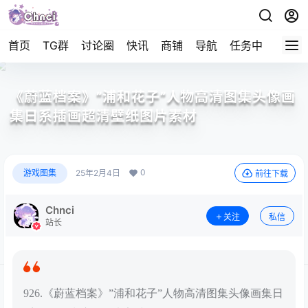
首页
TG群
讨论圈
快讯
商铺
导航
任务中心
帮助
《蔚蓝档案》”浦和花子”人物高清图集头像画
集日系插画超清壁纸图片素材
0
游戏图集
25年2月4日
前往下载
Chnci
关注
私信
站长
926.《蔚蓝档案》”浦和花子”人物高清图集头像画集日