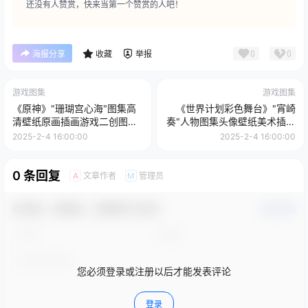
还没有人赞赏，快来当第一个赞赏的人吧！
0
0
海报分享
收藏
举报
游戏图集
游戏图集
《原神》"珊瑚宫心海"图集高
《世界计划彩色舞台》"宵崎
清壁纸原画插画游戏二创图片
奏"人物图集头像壁纸美术插画
素材美术资料
图片素材合集
2025-2-4 16:00:00
2025-2-4 16:00:00
0 条回复
文章作者
管理员
A
M
欢迎您，新朋友，感谢参与互动！
确认修改
您必须登录或注册以后才能发表评论
登录