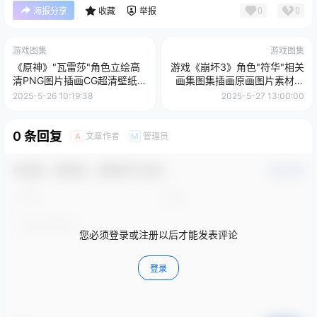
0
0
海报分享
收藏
举报
游戏图集
游戏图集
《原神》"瓦雷莎"角色立绘高
游戏《崩坏3》角色"符华"相关
清PNG图片插画CG超清壁纸美
画集图集插画原画图片素材二
术图片素材
次元高清壁纸(第二期)
2025-5-26 10:19:38
2025-5-27 13:00:00
0 条回复
文章作者
管理员
A
M
欢迎您，新朋友，感谢参与互动！
确认修改
您必须登录或注册以后才能发表评论
登录