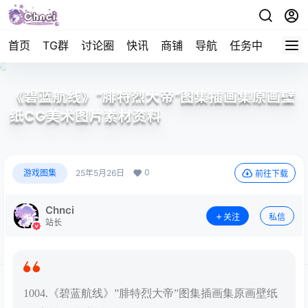
首页
TG群
讨论圈
快讯
商铺
导航
任务中心
帮助
《碧蓝航线》”腓特烈大帝”图集插画集原画壁
纸CG美术图片素材资料
0
游戏图集
25年5月26日
前往下载
Chnci
关注
私信
站长
1004.《碧蓝航线》”腓特烈大帝”图集插画集原画壁纸