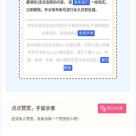
袭侵权/违法违规的内容， 请
联系我们
一经核实，
立即删除。并对发布账号进行永久封禁处理。
本站仅提供信息存储空间,不拥有所有权,不承担相关
法律责任。详细请阅读
免责声明
本站资源大部分采用001分卷压缩，为防止有人压缩
软件不支持zip.001格式解压，建议下载7-zip，电
脑，安卓，苹果，解压教程还是不会点击进入
解压
教程
点点赞赏，手留余香
给TA打赏
还没有人赞赏，快来当第一个赞赏的人吧！