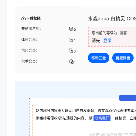
水淼aqua 白精灵 CO
下载权限
普通用户组：
5
您当前的等级为
游客
体验会员：
请先
登录
4
包月会员：
3
移动云盘
百度网盘
包季会员：
1
站内部分内容由互联网用户自发贡献，该文观点仅代表作者本
涉嫌抄袭侵权/违法违规的内容， 请
联系我们
一经核实，立
本站仅提供信息存储空间,不