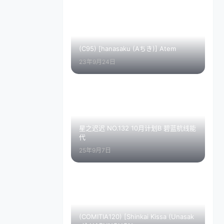
(C95) [hanasaku (Aちき)] Atem
23年9月24日
星之迟迟 NO.132 10月计划B 碧蓝航线能
代
25年9月7日
(COMITIA120) [Shinkai Kissa (Unasak