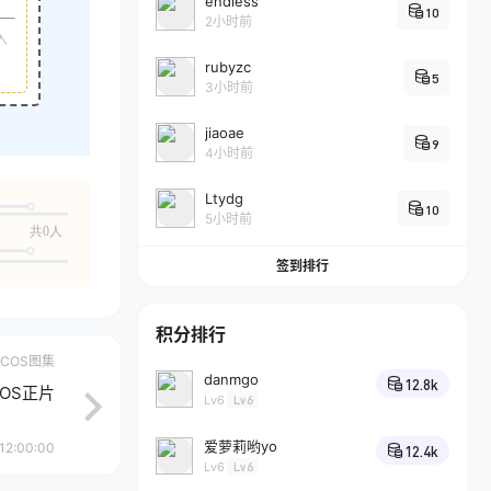
endless
10
2小时前
入
rubyzc
5
3小时前
jiaoae
9
4小时前
Ltydg
10
5小时前
共0人
签到排行
积分排行
COS图集
danmgo
12.8k
COS正片
Lv6
Lv6
爱萝莉哟yo
12:00:00
12.4k
Lv6
Lv6