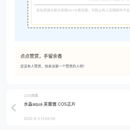
本站资源大部分采用001分卷压缩，为防止有人压缩软件不支持
点点赞赏，手留余香
还没有人赞赏，快来当第一个赞赏的人吧！
COS图集
水淼aqua 芙蕾雅 COS正片
2025-6-2 12:00:00