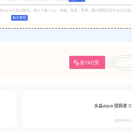
zip.001格式解压，建议下载7-zip，电脑，安卓，苹果，解压教程还是不会点击进
解压教程
给TA打赏
水淼aqua 猎肠者 
2025-6-2 