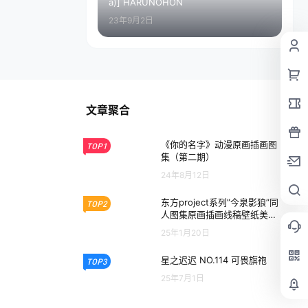
a)] HARUNOHON
23年9月2日
文章聚合
《你的名字》动漫原画插画图
TOP1
集（第二期）
24年8月12日
东方project系列”今泉影狼”同
TOP2
人图集原画插画线稿壁纸美术
图片素材
25年1月20日
星之迟迟 NO.114 可畏旗袍
TOP3
25年7月1日