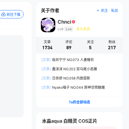
关于作者
关注
私信
前往下载
Chnci
Lv6
Lv6
永久会员
文章
评论
关注
粉丝
1734
89
5
217
[文章]
桜井宁宁 NO.073 人妻睡衣
[文章]
蠢沫沫 NO.202 双马尾小恶魔
[文章]
日奈娇 NO.058 内普提斯
[文章]
Nyako喵子 NO.044 原神甘雨魅魔
Ta的全部动态
水淼aqua 白精灵 COS正片