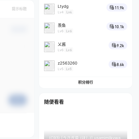
Ltydg
11.9k
提示标题
Lv4
Lv4
羡鱼
10.1k
确认修改
Lv6
Lv6
乂酱
9.2k
Lv6
Lv6
z2563260
8.6k
Lv5
Lv5
积分排行
提交
随便看看
(C93) [うさぎ号 (ほし)] usamimilkywa