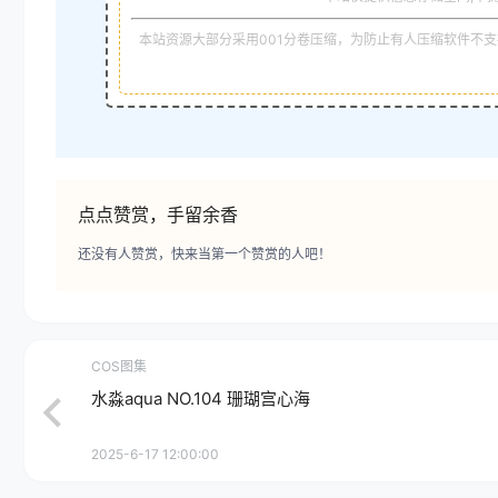
本站资源大部分采用001分卷压缩，为防止有人压缩软件不支持
点点赞赏，手留余香
还没有人赞赏，快来当第一个赞赏的人吧！
COS图集
水淼aqua NO.104 珊瑚宫心海
2025-6-17 12:00:00