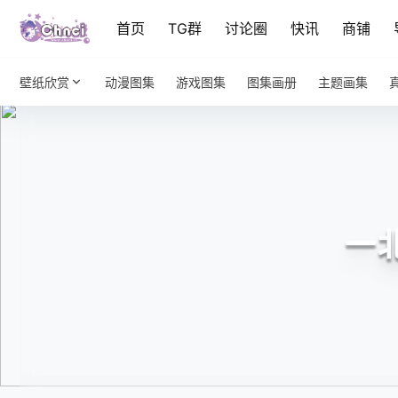
首页
TG群
讨论圈
快讯
商铺
壁纸欣赏
动漫图集
游戏图集
图集画册
主题画集
一北