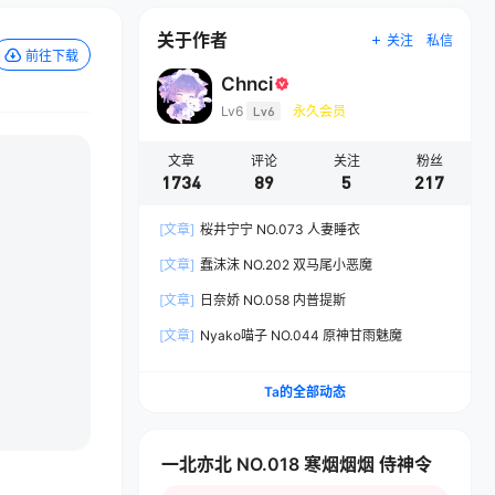
关于作者
关注
私信
前往下载
Chnci
Lv6
Lv6
永久会员
文章
评论
关注
粉丝
1734
89
5
217
[文章]
桜井宁宁 NO.073 人妻睡衣
[文章]
蠢沫沫 NO.202 双马尾小恶魔
[文章]
日奈娇 NO.058 内普提斯
[文章]
Nyako喵子 NO.044 原神甘雨魅魔
Ta的全部动态
一北亦北 NO.018 寒烟烟烟 侍神令