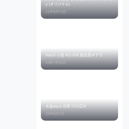
y (オリジナル)
23年9月13日
Hachi 小芭 NO.008 殺生院キアラ
25年7月10日
水淼aqua 光荣 COS正片
25年6月2日