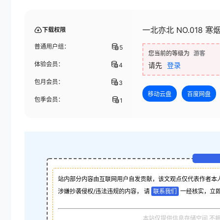
一北亦北 NO.018 
下载权限
普通用户组：
5
您当前的等级为
游客
体验会员：
请先
登录
4
包月会员：
3
移动云盘
百度网盘
包季会员：
1
站内部分内容由互联网用户自发贡献，该文观点仅代表作者本
涉嫌抄袭侵权/违法违规的内容， 请
联系我们
一经核实，立
本站仅提供信息存储空间,不