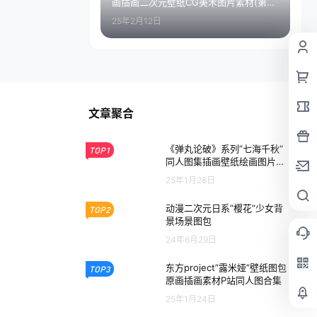
画插画二次元壁纸CG美术图片素材(第二
期)
25年2月12日
文章聚合
《弹丸论破》系列”七海千秋”
TOP1
同人图集插画壁纸绘画图片素
材
25年1月28日
动漫二次元日系”樱花”少女背
TOP2
景场景图包
24年6月29日
东方project”露米娅”壁纸图包
TOP3
原画插画素材P站同人图合集
25年1月24日