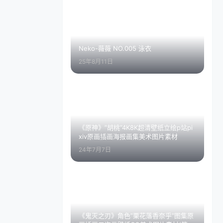
Neko-薇薇 NO.005 泳衣
25年8月11日
《原神》”胡桃”4K8K超清壁纸立绘p站pi
xiv原画插画海报画集美术图片素材
24年7月7日
《鬼灭之刃》角色”栗花落香奈乎”图集原