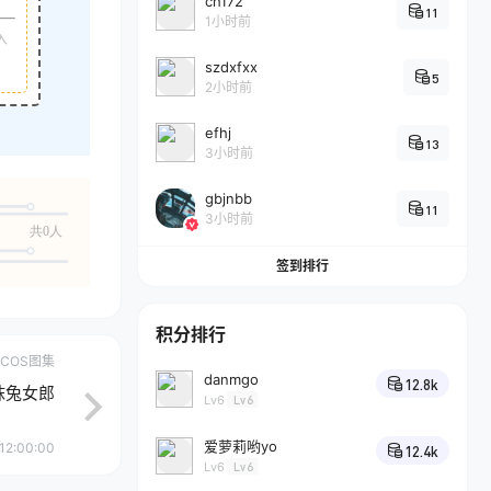
ch172
11
1小时前
入
szdxfxx
5
2小时前
efhj
13
3小时前
gbjnbb
11
3小时前
共0人
签到排行
积分排行
COS图集
danmgo
12.8k
网袜兔女郎
Lv6
Lv6
爱萝莉哟yo
12:00:00
12.4k
Lv6
Lv6