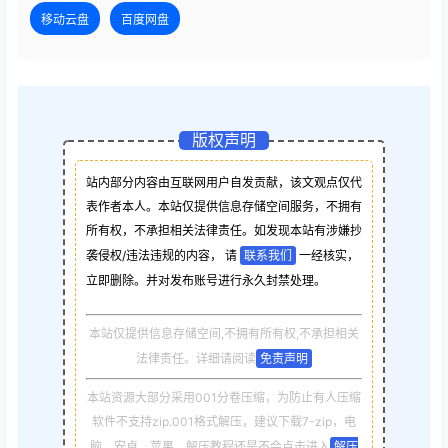
移动云盘
百度网盘
版权声明
站内部分内容由互联网用户自发贡献，该文观点仅代
表作者本人。本站仅提供信息存储空间服务，不拥有
所有权，不承担相关法律责任。如发现本站有涉嫌抄
袭侵权/违法违规的内容， 请
联系我们
一经核实，
立即删除。并对发布账号进行永久封禁处理。
本站仅提供信息存储空间,不拥有所有权,不承担相关
法律责任。详细请阅读
免责声明
本站资源大部分采用001分卷压缩，为防止有人压缩
软件不支持zip.001格式解压，建议下载7-zip，电
脑，安卓，苹果，解压教程还是不会点击进入
解压