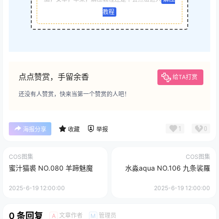
教程
点点赞赏，手留余香
给TA打赏
还没有人赞赏，快来当第一个赞赏的人吧！
1
0
海报分享
收藏
举报
COS图集
COS图集
蜜汁猫裘 NO.080 羊蹄魅魔
水淼aqua NO.106 九条裟羅
2025-6-19 12:00:00
2025-6-19 12:00:00
0 条回复
文章作者
管理员
A
M