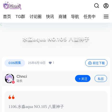
首页
TG群
讨论圈
快讯
商铺
导航
任务中心
帮助
水淼aqua NO.105 八重神子
1
COS图集
25年6月19日
前往下载
Chnci
关注
私信
站长
1106.水淼aqua NO.105 八重神子