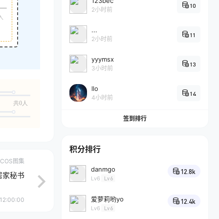
123bec
10
2小时前
入
...
11
2小时前
yyymsx
13
3小时前
llo
14
4小时前
共0人
签到排行
积分排行
COS图集
danmgo
12.8k
 居家秘书
Lv6
Lv6
爱萝莉哟yo
12:00:00
12.4k
Lv6
Lv6