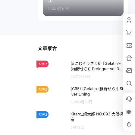
ER
23年9月19日
文章聚合
(#にじそうさく6) [Gelatin＊
TOP1
(椎野せら)] Prologue vol.3
(にじさんじ)
24年2月6日
(C95) [Gelatin (椎野せら)] Si
TOP2
lver Lining
23年9月29日
Kitaro_绮太郎 NO.093 大侦探
TOP3
家
5月13日