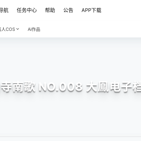
导航
任务中心
帮助
公告
APP下载
真人COS
Ai作品
寺南歌 NO.008 大鳯电子