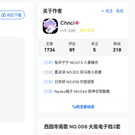
关于作者
关注
私信
前往下载
Chnci
Lv6
Lv6
永久会员
文章
评论
关注
粉丝
1734
89
5
218
[文章]
桜井宁宁 NO.073 人妻睡衣
[文章]
蠢沫沫 NO.202 双马尾小恶魔
[文章]
日奈娇 NO.058 内普提斯
[文章]
Nyako喵子 NO.044 原神甘雨魅魔
Ta的全部动态
西园寺南歌 NO.008 大鳯电子档3套