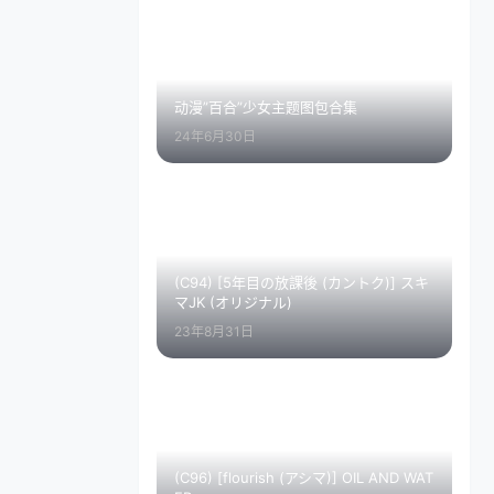
动漫”百合”少女主题图包合集
24年6月30日
(C94) [5年目の放課後 (カントク)] スキ
マJK (オリジナル)
23年8月31日
(C96) [flourish (アシマ)] OIL AND WAT