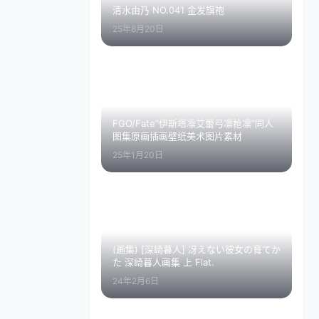
清水由乃 NO.041 金发旗袍
25年8月20日
FGO/Fate”伊斯塔凛艾蕾弓凛枪凛”同人
图集原画插画壁纸美术图片素材
25年1月20日
(画集) [深崎暮人] 冴えない彼女の育てか
た 深崎暮人画集 上 Flat.
24年2月6日