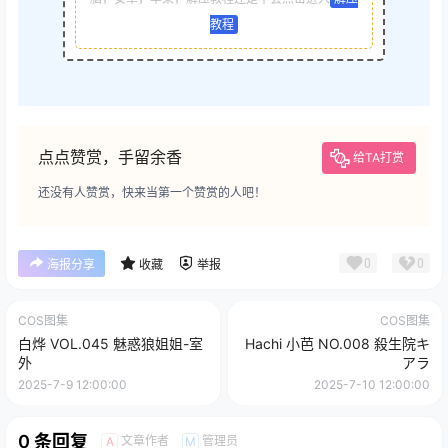
教程
点点赞赏，手留余香
给TA打赏
还没有人赞赏，快来当第一个赞赏的人吧！
0
0
海报分享
收藏
举报
COS图集
COS图集
白烨 VOL.045 魅惑狼姐姐-室
Hachi 小芭 NO.008 殺生院キ
外
アラ
2025-7-9 12:00:00
2025-7-10 12:00:00
0 条回复
文章作者
管理员
A
M