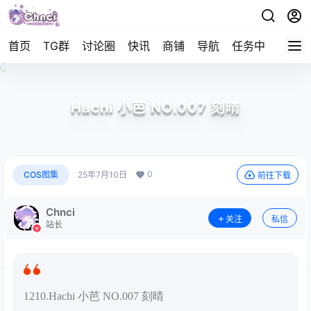
首页
TG群
讨论圈
快讯
商铺
导航
任务中心
帮助
Hachi 小芭 NO.007 刻晴
0
COS图集
25年7月10日
前往下载
Chnci
关注
私信
站长
1210.Hachi 小芭 NO.007 刻晴