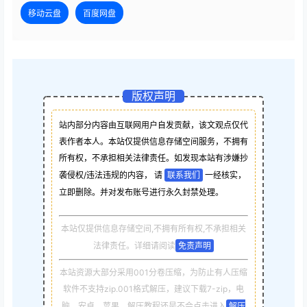
移动云盘
百度网盘
版权声明
站内部分内容由互联网用户自发贡献，该文观点仅代
表作者本人。本站仅提供信息存储空间服务，不拥有
所有权，不承担相关法律责任。如发现本站有涉嫌抄
袭侵权/违法违规的内容， 请
联系我们
一经核实，
立即删除。并对发布账号进行永久封禁处理。
本站仅提供信息存储空间,不拥有所有权,不承担相关
法律责任。详细请阅读
免责声明
本站资源大部分采用001分卷压缩，为防止有人压缩
软件不支持zip.001格式解压，建议下载7-zip，电
脑，安卓，苹果，解压教程还是不会点击进入
解压