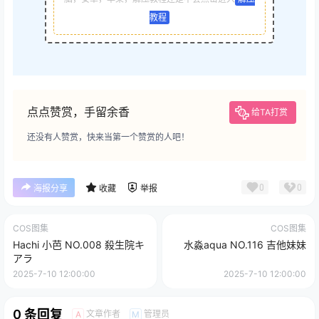
教程
点点赞赏，手留余香
给TA打赏
还没有人赞赏，快来当第一个赞赏的人吧！
0
0
海报分享
收藏
举报
COS图集
COS图集
Hachi 小芭 NO.008 殺生院キ
水淼aqua NO.116 吉他妹妹
アラ
2025-7-10 12:00:00
2025-7-10 12:00:00
0 条回复
文章作者
管理员
A
M