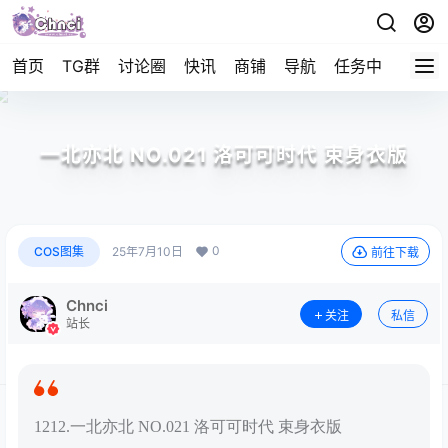
首页
TG群
讨论圈
快讯
商铺
导航
任务中心
帮助
一北亦北 NO.021 洛可可时代 束身衣版
0
COS图集
25年7月10日
前往下载
Chnci
关注
私信
站长
1212.一北亦北 NO.021 洛可可时代 束身衣版