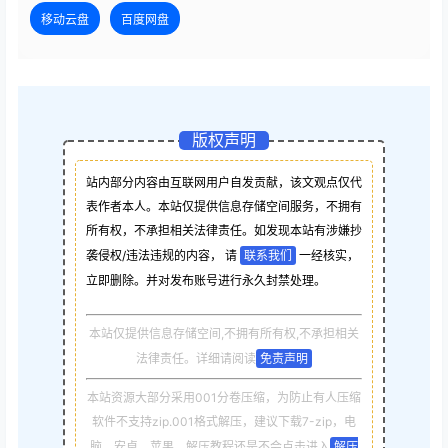
移动云盘
百度网盘
版权声明
站内部分内容由互联网用户自发贡献，该文观点仅代
表作者本人。本站仅提供信息存储空间服务，不拥有
所有权，不承担相关法律责任。如发现本站有涉嫌抄
袭侵权/违法违规的内容， 请
联系我们
一经核实，
立即删除。并对发布账号进行永久封禁处理。
本站仅提供信息存储空间,不拥有所有权,不承担相关
法律责任。详细请阅读
免责声明
本站资源大部分采用001分卷压缩，为防止有人压缩
软件不支持zip.001格式解压，建议下载7-zip，电
脑，安卓，苹果，解压教程还是不会点击进入
解压