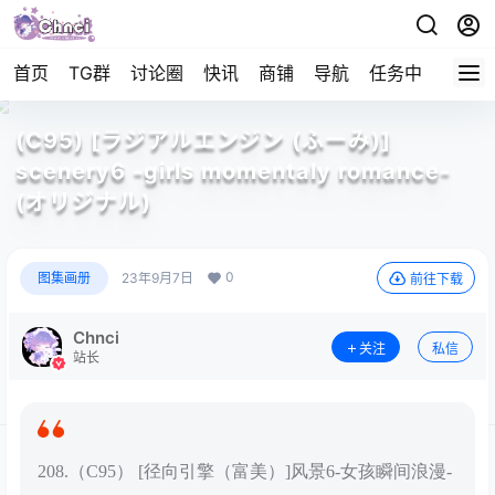
首页
TG群
讨论圈
快讯
商铺
导航
任务中心
帮助
(C95) [ラジアルエンジン (ふーみ)]
scenery6 -girls momentaly romance-
(オリジナル)
0
图集画册
23年9月7日
前往下载
Chnci
关注
私信
站长
208.（C95） [径向引擎（富美）]风景6-女孩瞬间浪漫-