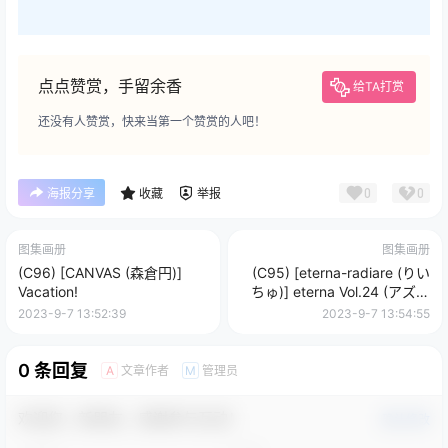
点点赞赏，手留余香
给TA打赏
还没有人赞赏，快来当第一个赞赏的人吧！
0
0
海报分享
收藏
举报
图集画册
图集画册
(C96) [CANVAS (森倉円)]
(C95) [eterna-radiare (りい
Vacation!
ちゅ)] eterna Vol.24 (アズー
ルレーン)
2023-9-7 13:52:39
2023-9-7 13:54:55
0 条回复
文章作者
管理员
A
M
欢迎您，新朋友，感谢参与互动！
确认修改