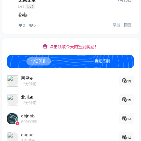
7月25日
Lv2
Lv2
👍👍
举报
回复
0
0
点击领取今天的签到奖励！
今日签到
连续签到
南星💫
13
12分钟前
北川🌊
15
12分钟前
gbjnbb
13
59分钟前
eugue
14
3小时前