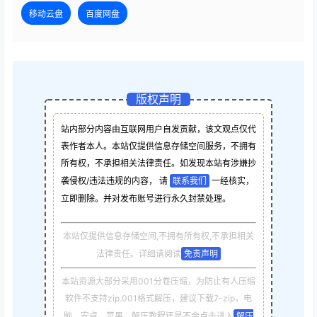
移动云盘
百度网盘
版权声明
站内部分内容由互联网用户自发贡献，该文观点仅代
表作者本人。本站仅提供信息存储空间服务，不拥有
所有权，不承担相关法律责任。如发现本站有涉嫌抄
袭侵权/违法违规的内容， 请
联系我们
一经核实，
立即删除。并对发布账号进行永久封禁处理。
本站仅提供信息存储空间,不拥有所有权,不承担相关
法律责任。详细请阅读
免责声明
本站资源大部分采用001分卷压缩，为防止有人压缩
软件不支持zip.001格式解压，建议下载7-zip，电
脑，安卓，苹果，解压教程还是不会点击进入
解压