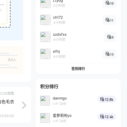
Ltydg
10
2小时前
入
ch172
11
3小时前
szdxfxx
5
4小时前
efhj
13
4小时前
共0人
签到排行
积分排行
COS图集
danmgo
12.8k
 白色毛衣
Lv6
Lv6
爱萝莉哟yo
12:00:00
12.4k
Lv6
Lv6