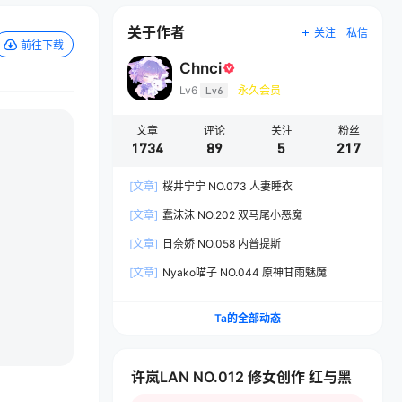
关于作者
关注
私信
前往下载
Chnci
Lv6
Lv6
永久会员
文章
评论
关注
粉丝
1734
89
5
217
[文章]
桜井宁宁 NO.073 人妻睡衣
[文章]
蠢沫沫 NO.202 双马尾小恶魔
[文章]
日奈娇 NO.058 内普提斯
[文章]
Nyako喵子 NO.044 原神甘雨魅魔
Ta的全部动态
许岚LAN NO.012 修女创作 红与黑