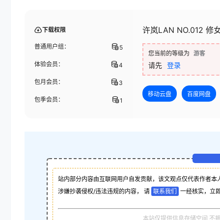
许岚LAN NO.012 
下载权限
普通用户组：
5
您当前的等级为
游客
体验会员：
请先
登录
4
包月会员：
3
移动云盘
百度网盘
包季会员：
1
站内部分内容由互联网用户自发贡献，该文观点仅代表作者本
涉嫌抄袭侵权/违法违规的内容， 请
联系我们
一经核实，立
本站仅提供信息存储空间,不