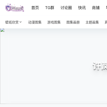
首页
TG群
讨论圈
快讯
商铺
壁纸欣赏
动漫图集
游戏图集
图集画册
主题画集
许岚