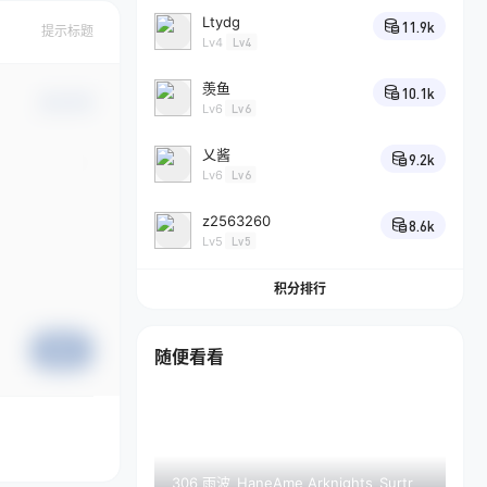
Ltydg
11.9k
提示标题
Lv4
Lv4
羡鱼
10.1k
确认修改
Lv6
Lv6
乂酱
9.2k
Lv6
Lv6
z2563260
8.6k
Lv5
Lv5
积分排行
提交
随便看看
306 雨波_HaneAme Arknights_Surtr_