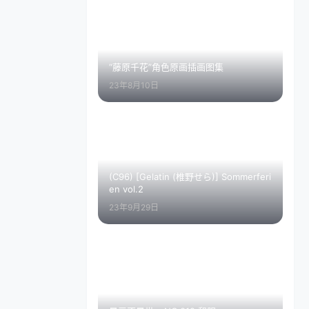
“藤原千花”角色原画插画图集
23年8月10日
(C96) [Gelatin (椎野せら)] Sommerferi
en vol.2
23年9月29日