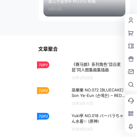
是三不是世w NO.012 和服
4月15日
文章聚合
《赛马娘》系列角色”目白麦
TOP1
昆”同人图集画集插画
25年1月28日
孫樂樂 NO.072 [BLUECAKE]
TOP2
Son Ye-Eun (손예은) – RED
ONI
25年9月10日
Yuki亭 NO.018 バーバラちゃ
TOP3
ん水着✨ (原神)
25年8月29日