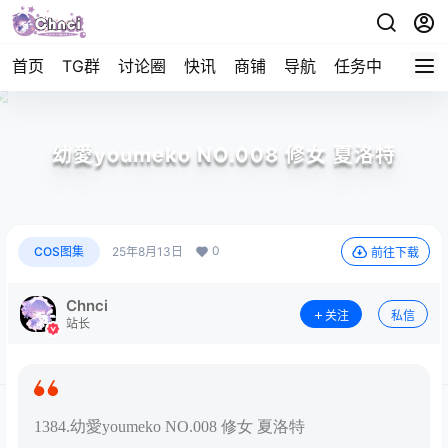
首页
TG群
讨论圈
快讯
商铺
导航
任务中心
帮助
幼愛youmeko NO.008 修女 夏洛特
0
COS图集
25年8月13日
前往下载
Chnci
关注
私信
站长
1384.幼愛youmeko NO.008 修女 夏洛特