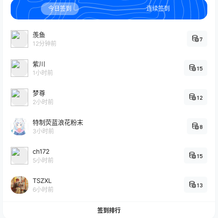
今日签到
连续签到
羡鱼
7
12分钟前
紫川
15
1小时前
梦尊
12
2小时前
特制荧蓝浪花粉末
8
3小时前
ch172
15
5小时前
TSZXL
13
6小时前
签到排行