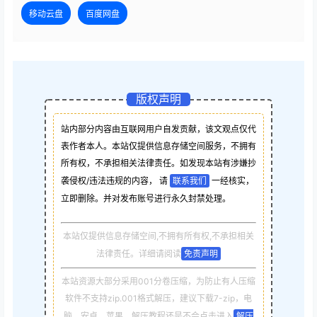
移动云盘
百度网盘
版权声明
站内部分内容由互联网用户自发贡献，该文观点仅代
表作者本人。本站仅提供信息存储空间服务，不拥有
所有权，不承担相关法律责任。如发现本站有涉嫌抄
袭侵权/违法违规的内容， 请
联系我们
一经核实，
立即删除。并对发布账号进行永久封禁处理。
本站仅提供信息存储空间,不拥有所有权,不承担相关
法律责任。详细请阅读
免责声明
本站资源大部分采用001分卷压缩，为防止有人压缩
软件不支持zip.001格式解压，建议下载7-zip，电
脑，安卓，苹果，解压教程还是不会点击进入
解压