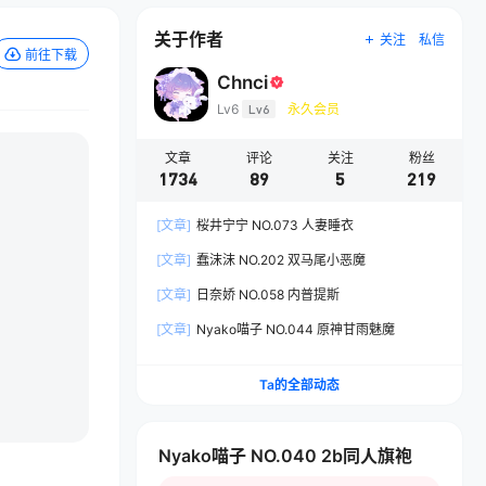
关于作者
关注
私信
前往下载
Chnci
Lv6
Lv6
永久会员
文章
评论
关注
粉丝
1734
89
5
219
[文章]
桜井宁宁 NO.073 人妻睡衣
[文章]
蠢沫沫 NO.202 双马尾小恶魔
[文章]
日奈娇 NO.058 内普提斯
[文章]
Nyako喵子 NO.044 原神甘雨魅魔
Ta的全部动态
Nyako喵子 NO.040 2b同人旗袍