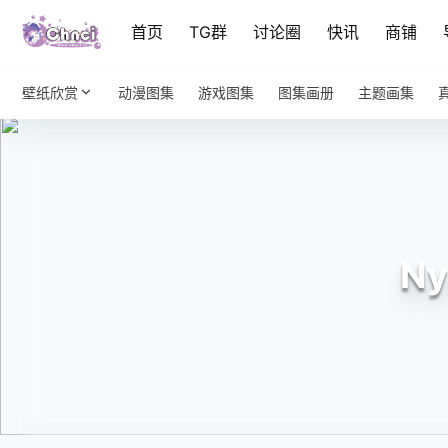
首页
TG群
讨论圈
快讯
商铺
壁纸欣赏
动漫图集
游戏图集
图集画册
主题画集
N