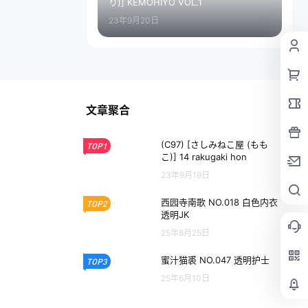
り)] KEMOHIYO VOL.1
23年9月20日
文章聚合
(C97) [さしみねこ屋 (もも
TOP1
こ)] 14 rakugaki hon
23年9月19日
西园寺南歌 NO.018 白色内衣
TOP2
透明JK
25年8月25日
蜜汁猫裘 NO.047 透明护士
TOP3
25年6月10日