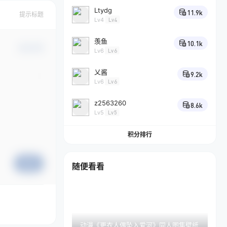
Ltydg
11.9k
提示标题
Lv4
Lv4
羡鱼
10.1k
确认修改
Lv6
Lv6
乂酱
9.2k
Lv6
Lv6
z2563260
8.6k
Lv5
Lv5
积分排行
提交
随便看看
动漫《更衣人偶坠入爱河》同人图集壁纸