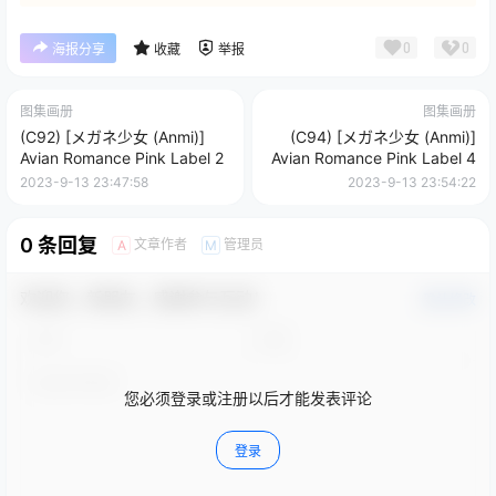
0
0
海报分享
收藏
举报
图集画册
图集画册
(C92) [メガネ少女 (Anmi)]
(C94) [メガネ少女 (Anmi)]
Avian Romance Pink Label 2
Avian Romance Pink Label 4
2023-9-13 23:47:58
2023-9-13 23:54:22
0 条回复
文章作者
管理员
A
M
欢迎您，新朋友，感谢参与互动！
确认修改
您必须登录或注册以后才能发表评论
登录