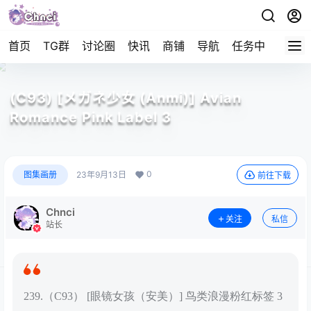
首页
TG群
讨论圈
快讯
商铺
导航
任务中心
帮助
(C93) [メガネ少女 (Anmi)] Avian
Romance Pink Label 3
0
图集画册
23年9月13日
前往下载
Chnci
关注
私信
站长
239.（C93） [眼镜女孩（安美）] 鸟类浪漫粉红标签 3