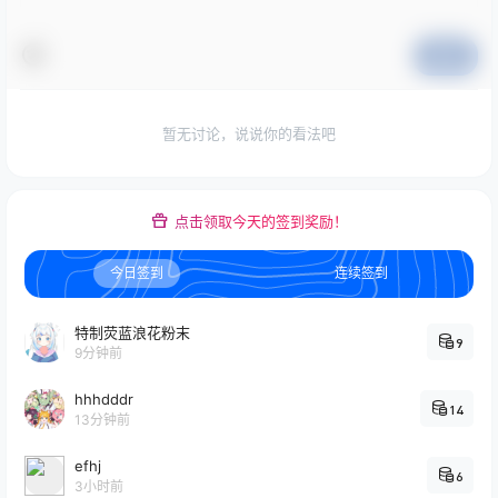
提交
暂无讨论，说说你的看法吧
点击领取今天的签到奖励！
今日签到
连续签到
特制荧蓝浪花粉末
9
9分钟前
hhhdddr
14
13分钟前
efhj
6
3小时前