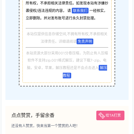
所有权，不承担相关法律责任。如发现本站有涉嫌抄
袭侵权/违法违规的内容， 请
联系我们
一经核实，
立即删除。并对发布账号进行永久封禁处理。
本站仅提供信息存储空间,不拥有所有权,不承担相关
法律责任。详细请阅读
免责声明
本站资源大部分采用001分卷压缩，为防止有人压缩
软件不支持zip.001格式解压，建议下载7-zip，电
脑，安卓，苹果，解压教程还是不会点击进入
解压
教程
点点赞赏，手留余香
给TA打赏
还没有人赞赏，快来当第一个赞赏的人吧！