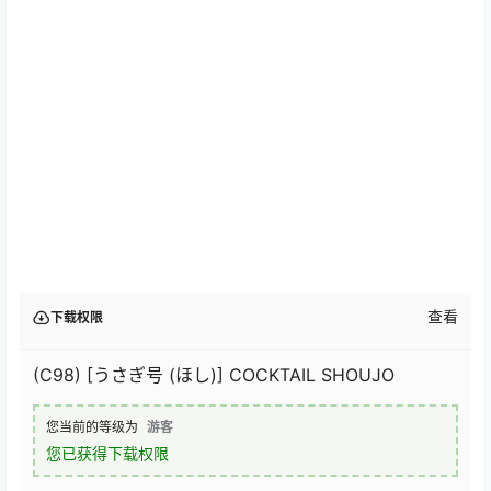
查看
下载权限
(C98) [うさぎ号 (ほし)] COCKTAIL SHOUJO
您当前的等级为
游客
您已获得下载权限