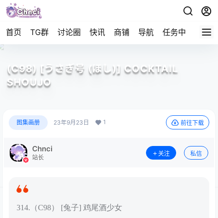
首页
TG群
讨论圈
快讯
商铺
导航
任务中心
帮助
(C98) [うさぎ号 (ほし)] COCKTAIL
SHOUJO
1
图集画册
23年9月23日
前往下载
Chnci
关注
私信
站长
314.（C98） [兔子] 鸡尾酒少女