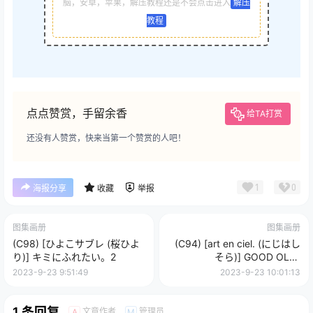
脑，安卓，苹果，解压教程还是不会点击进入
解压
教程
点点赞赏，手留余香
给TA打赏
还没有人赞赏，快来当第一个赞赏的人吧！
1
0
海报分享
收藏
举报
图集画册
图集画册
(C98) [ひよこサブレ (桜ひよ
(C94) [art en ciel. (にじはし
り)] キミにふれたい。2
そら)] GOOD OLD-
FASHIONED LOVER GIRL! (電
2023-9-23 9:51:49
2023-9-23 10:01:13
脳少女シロ)
1 条回复
文章作者
管理员
A
M