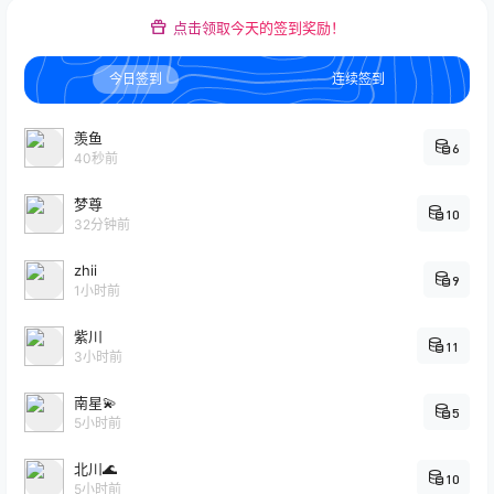
点击领取今天的签到奖励！
今日签到
连续签到
羡鱼
6
40秒前
梦尊
10
32分钟前
zhii
9
1小时前
紫川
11
3小时前
南星💫
5
5小时前
北川🌊
10
5小时前