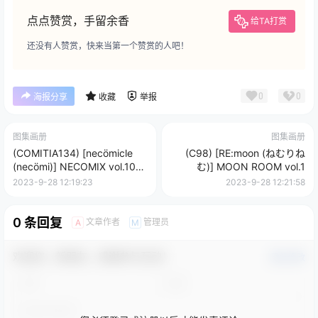
点点赞赏，手留余香
给TA打赏
还没有人赞赏，快来当第一个赞赏的人吧！
0
0
海报分享
收藏
举报
图集画册
图集画册
(COMITIA134) [necömicle
(C98) [RE:moon (ねむりね
(necömi)] NECOMIX vol.10
む)] MOON ROOM vol.1
君まで45センチ
2023-9-28 12:19:23
2023-9-28 12:21:58
0 条回复
文章作者
管理员
A
M
欢迎您，新朋友，感谢参与互动！
确认修改