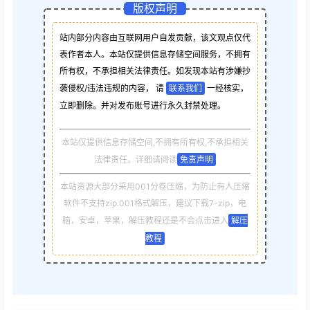
版权声明
站内部分内容由互联网用户自发贡献，该文观点仅代
表作者本人。本站仅提供信息存储空间服务，不拥有
所有权，不承担相关法律责任。如发现本站有涉嫌抄
袭侵权/违法违规的内容， 请
联系我们
一经核实，
立即删除。并对发布账号进行永久封禁处理。
本站仅提供信息存储空间,不拥有所有权,不承担相关
法律责任。详细请阅读
免责声明
本站资源大部分采用001分卷压缩，为防止有人压缩
软件不支持zip.001格式解压，建议下载7-zip，电
脑，安卓，苹果，解压教程还是不会点击进入
解压
教程