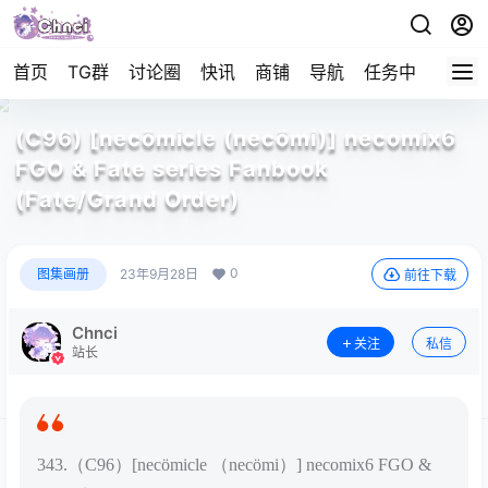
首页
TG群
讨论圈
快讯
商铺
导航
任务中心
帮助
(C96) [necömicle (necömi)] necomix6
FGO & Fate series Fanbook
(Fate/Grand Order)
0
图集画册
23年9月28日
前往下载
Chnci
关注
私信
站长
343.（C96）[necömicle （necömi）] necomix6 FGO &