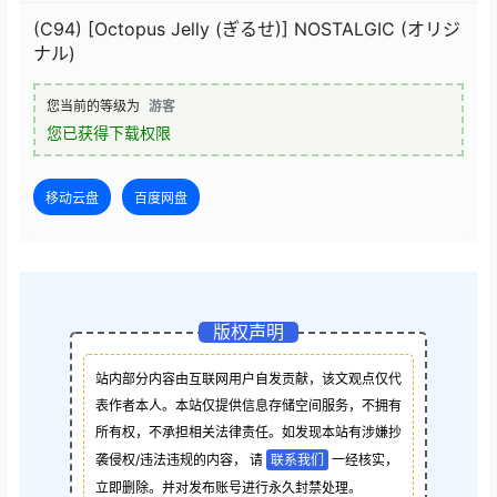
(C94) [Octopus Jelly (ぎるせ)] NOSTALGIC (オリジ
ナル)
您当前的等级为
游客
您已获得下载权限
移动云盘
百度网盘
版权声明
站内部分内容由互联网用户自发贡献，该文观点仅代
表作者本人。本站仅提供信息存储空间服务，不拥有
所有权，不承担相关法律责任。如发现本站有涉嫌抄
袭侵权/违法违规的内容， 请
联系我们
一经核实，
立即删除。并对发布账号进行永久封禁处理。