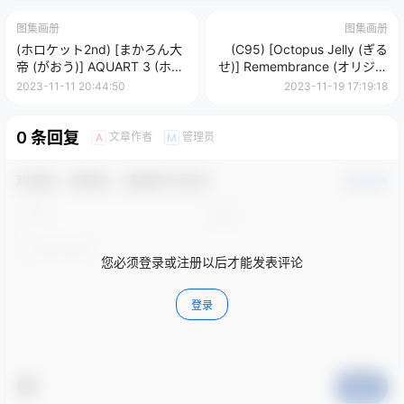
图集画册
图集画册
(ホロケット2nd) [まかろん大
(C95) [Octopus Jelly (ぎる
帝 (がおう)] AQUART 3 (ホロ
せ)] Remembrance (オリジナ
ライブ)
ル)
2023-11-11 20:44:50
2023-11-19 17:19:18
0 条回复
文章作者
管理员
A
M
欢迎您，新朋友，感谢参与互动！
确认修改
您必须登录或注册以后才能发表评论
登录
提交