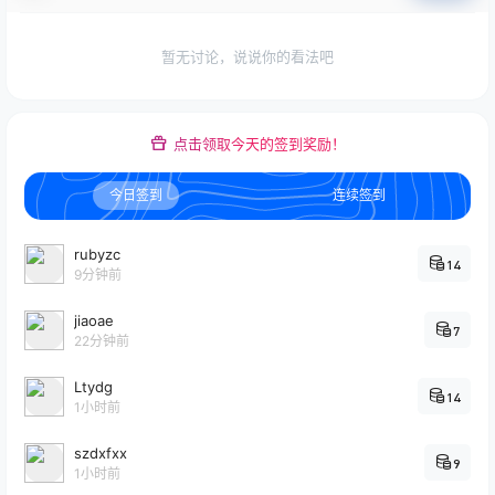
暂无讨论，说说你的看法吧
点击领取今天的签到奖励！
今日签到
连续签到
rubyzc
14
9分钟前
jiaoae
7
22分钟前
Ltydg
14
1小时前
szdxfxx
9
1小时前