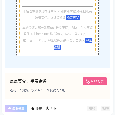
本站仅提供信息存储空间,不拥有所有权,不承担相关
法律责任。详细请阅读
免责声明
本站资源大部分采用001分卷压缩，为防止有人压缩
软件不支持zip.001格式解压，建议下载7-zip，电
脑，安卓，苹果，解压教程还是不会点击进入
解压
教程
点点赞赏，手留余香
给TA打赏
还没有人赞赏，快来当第一个赞赏的人吧！
0
0
海报分享
收藏
举报