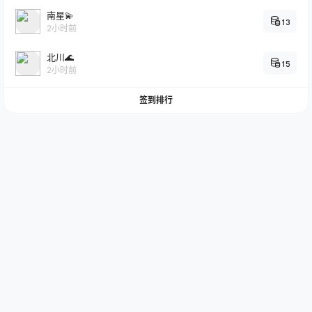
南星💫
13
2小时前
北川🌊
15
2小时前
签到排行