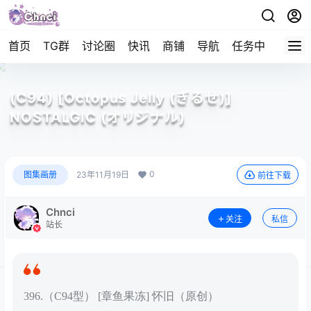
首页
TG群
讨论圈
快讯
商铺
导航
任务中心
帮助
(C94) [Octopus Jelly (ぎるせ)]
NOSTALGIC (オリジナル)
0
图集画册
23年11月19日
前往下载
Chnci
关注
私信
站长
396.（C94型） [章鱼果冻] 怀旧（原创）