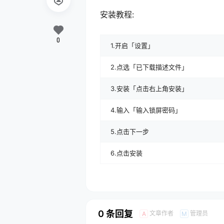
安装教程:
0
1.开启「设置」
2.点选「已下载描述文件」
3.安装「点击右上角安装」
4.输入「输入锁屏密码」
5.点击下一步
6.点击安装
0 条回复
文章作者
管理员
A
M