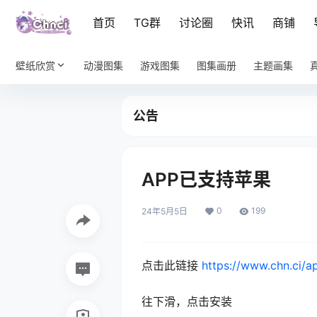
首页
TG群
讨论圈
快讯
商铺
壁纸欣赏
动漫图集
游戏图集
图集画册
主题画集
公告
APP已支持苹果
0
199
24年5月5日
点击此链接
https://www.chn.ci/a
往下滑，点击安装