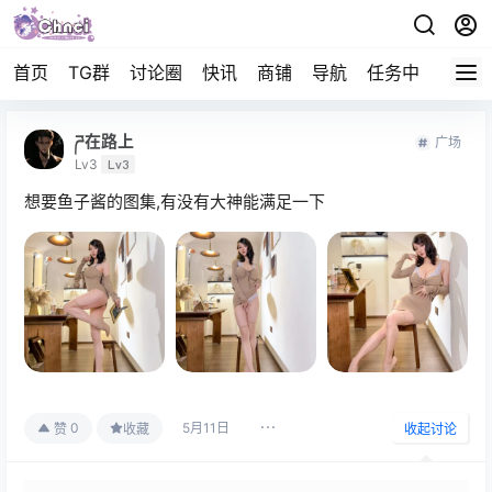
首页
TG群
讨论圈
快讯
商铺
导航
任务中心
帮助
ཌ在路上
广场
Lv3
Lv3
想要鱼子酱的图集,有没有大神能满足一下
5月11日
0
赞
收藏
收起讨论