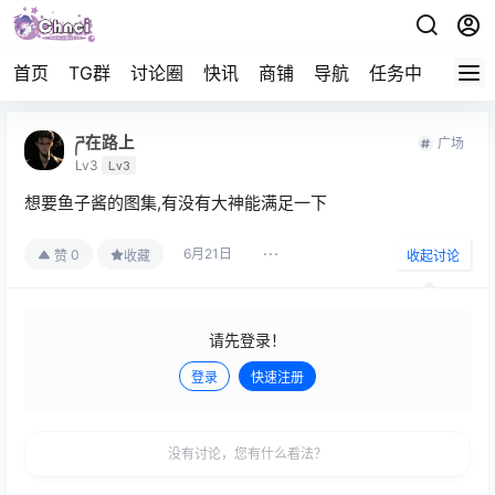
首页
TG群
讨论圈
快讯
商铺
导航
任务中心
帮助
ཌ在路上
广场
Lv3
Lv3
想要鱼子酱的图集,有没有大神能满足一下
6月21日
0
赞
收藏
收起讨论
请先登录！
登录
快速注册
发布
没有讨论，您有什么看法？