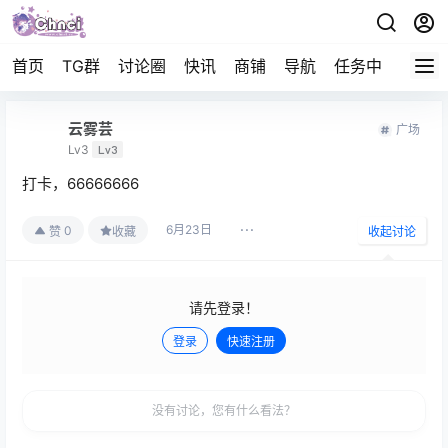
首页
TG群
讨论圈
快讯
商铺
导航
任务中心
帮助
云雾芸
广场
Lv3
Lv3
打卡，66666666
6月23日
0
赞
收藏
收起讨论
请先登录！
登录
快速注册
发布
没有讨论，您有什么看法？