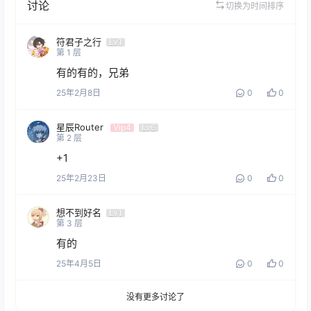
讨论
切换为时间排序
符君子之行
Lv1
第
1
层
有的有的，兄弟
25年2月8日
0
0
星辰Router
Vip4
Lv6
第
2
层
+1
25年2月23日
0
0
想不到好名
Lv1
第
3
层
有的
25年4月5日
0
0
没有更多讨论了