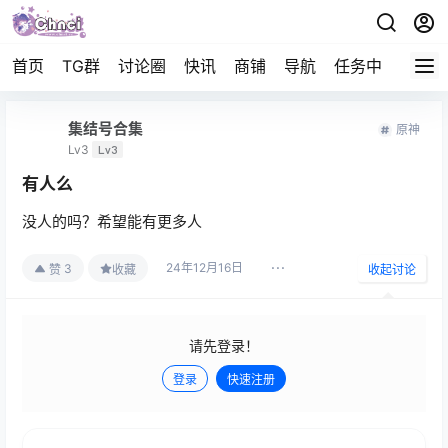
首页
TG群
讨论圈
快讯
商铺
导航
任务中心
帮助
集结号合集
原神
Lv3
Lv3
有人么
没人的吗？希望能有更多人
24年12月16日
3
赞
收藏
收起讨论
请先登录！
登录
快速注册
发布