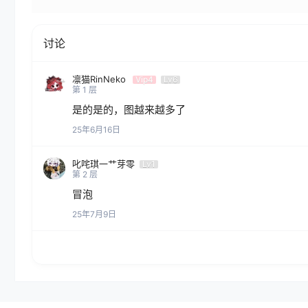
讨论
凛猫RinNeko
Vip4
Lv6
第
1
层
是的是的，图越来越多了
25年6月16日
叱咤琪一艹芽零
Lv1
第
2
层
冒泡
25年7月9日